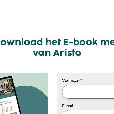
Download het E-book me
van Aristo
Voornaam
*
E-mail
*