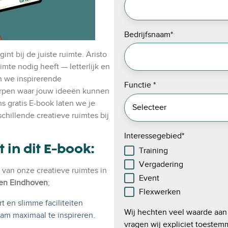
Bedrijfsnaam
*
nt bij de juiste ruimte. Aristo
ruimte nodig heeft — letterlijk en
n we inspirerende
Functie
*
orpen waar jouw ideeën kunnen
ns gratis E-book laten we je
hillende creatieve ruimtes bij
Interessegebied
*
 in dit E-book:
Training
Vergadering
van onze creatieve ruimtes in
Event
 en Eindhoven
;
Flexwerken
rt en slimme faciliteiten
Wij hechten veel waarde aan
m maximaal te inspireren.
vragen wij expliciet toeste