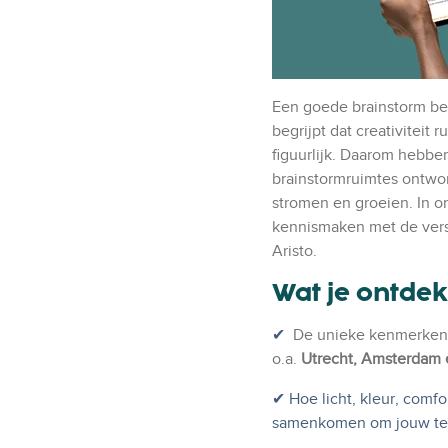
Een goede brainstorm begi
begrijpt dat creativiteit 
figuurlijk. Daarom hebbe
brainstormruimtes ontw
stromen en groeien.
In o
kennismaken met de versc
Aristo.
Wat je ontdekt
✔
De unieke kenmerken 
o.a.
Utrecht, Amsterdam
✔ Hoe licht, kleur, comfo
samenkomen om jouw tea