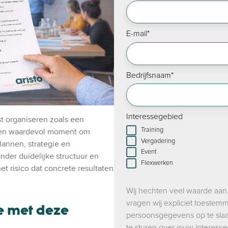
E-mail
*
Bedrijfsnaam
*
Interessegebied
t organiseren zoals een
Training
een waardevol moment om
Vergadering
plannen, strategie en
Event
der duidelijke structuur en
Flexwerken
et risico dat concrete resultaten
Wij hechten veel waarde aan
vragen wij expliciet toeste
e met deze
persoonsgegevens op te slaa
te sturen over jouw interess