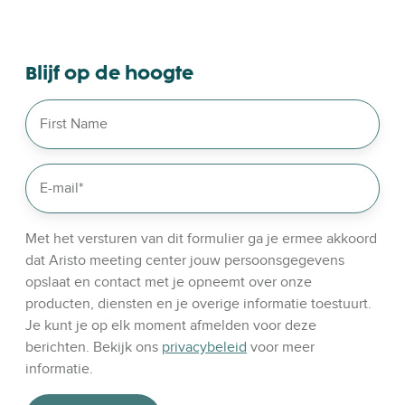
s
e
o
Blijf op de hoogte
u
r
l
i
n
k
e
d
Met het versturen van dit formulier ga je ermee akkoord
i
dat Aristo meeting center jouw persoonsgegevens
n
opslaat en contact met je opneemt over onze
producten, diensten en je overige informatie toestuurt.
Je kunt je op elk moment afmelden voor deze
berichten. Bekijk ons
privacybeleid
voor meer
informatie.