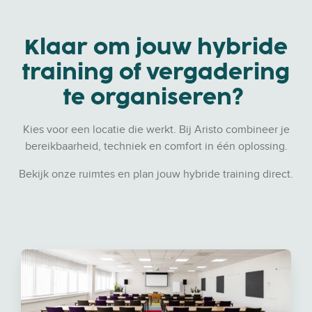
Klaar om jouw hybride
training of vergadering
te organiseren?
Kies voor een locatie die werkt. Bij Aristo combineer je
bereikbaarheid, techniek en comfort in één oplossing.
Bekijk onze ruimtes en plan jouw hybride training direct.
G
Z
r
a
o
a
t
l