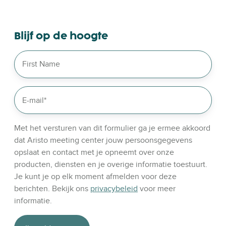
s
e
o
Blijf op de hoogte
u
r
l
i
n
k
e
d
Met het versturen van dit formulier ga je ermee akkoord
i
dat Aristo meeting center jouw persoonsgegevens
n
opslaat en contact met je opneemt over onze
producten, diensten en je overige informatie toestuurt.
Je kunt je op elk moment afmelden voor deze
berichten. Bekijk ons
privacybeleid
voor meer
informatie.