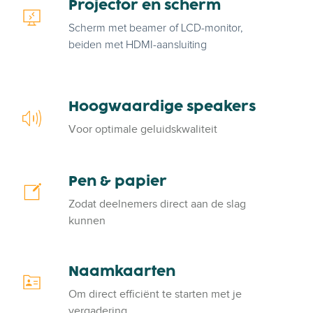
Projector en scherm
P
o
r
Scherm met beamer of LCD-monitor,
a
o
beiden met HDMI-aansluiting
r
j
d
e
&
c
f
Hoogwaardige speakers
t
H
l
o
o
Voor optimale geluidskwaliteit
i
r
o
p
e
g
-
n
w
Pen & papier
P
o
s
a
e
v
Zodat deelnemers direct aan de slag
c
a
n
e
kunnen
h
r
&
r
e
d
p
r
i
a
Naamkaarten
N
m
g
p
a
e
Om direct efficiënt te starten met je
i
a
s
vergadering