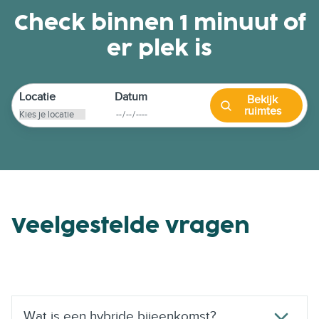
a
Check binnen 1 minuut of
n
er plek is
k
j
e
s
Locatie
Datum
Bekijk
ruimtes
e
n
l
e
k
k
e
Veelgestelde vragen
r
n
i
j
e
Wat is een hybride bijeenkomst?
n