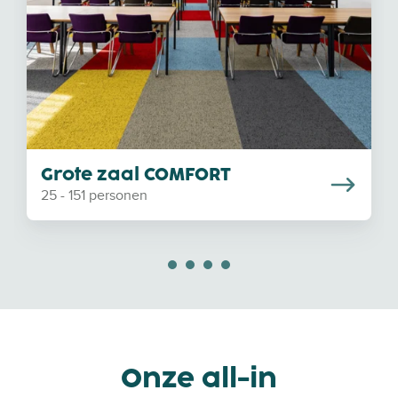
e
D
z
E
a
L
a
U
l
X
C
E
O
M
Grote zaal COMFORT
F
25 - 151 personen
O
R
T
Onze all-in