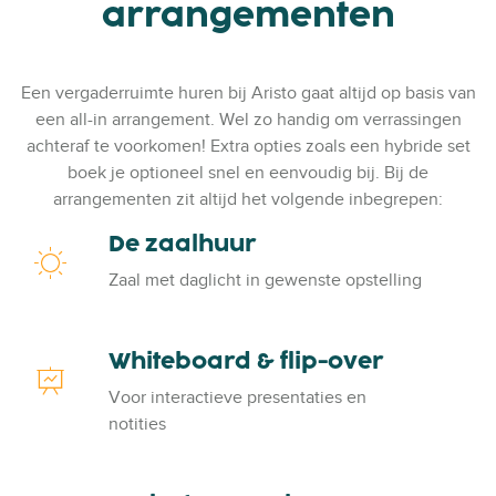
arrangementen
Een vergaderruimte huren bij Aristo gaat altijd op basis van
een all-in arrangement. Wel zo handig om verrassingen
achteraf te voorkomen! Extra opties zoals een hybride set
boek je optioneel snel en eenvoudig bij. Bij de
arrangementen zit altijd het volgende inbegrepen:
De zaalhuur
D
e
Zaal met daglicht in gewenste opstelling
z
a
a
Whiteboard & flip-over
W
l
h
Voor interactieve presentaties en
h
i
notities
u
t
u
e
r
b