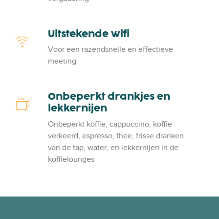
e
m
p
r
k
e
a
a
Uitstekende wifi
U
a
k
i
Voor een razendsnelle en effectieve
r
e
t
meeting
t
r
s
e
s
t
n
e
Onbeperkt drankjes en
O
k
lekkernijen
n
e
b
Onbeperkt koffie, cappuccino, koffie
n
e
verkeerd, espresso, thee, frisse dranken
d
p
van de tap, water, en lekkernijen in de
e
e
koffielounges
w
r
i
k
f
t
i
d
r