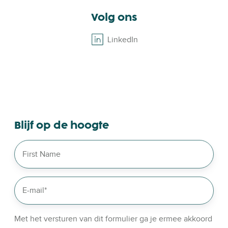
Volg ons
LinkedIn
B
r
o
w
s
e
o
Blijf op de hoogte
u
r
l
i
n
k
e
d
Met het versturen van dit formulier ga je ermee akkoord