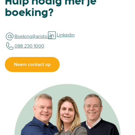
Hulp nodig met je
boeking?
Linkedin
Boeking@aristo.nl
088 230 1000