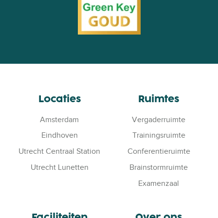
Locaties
Ruimtes
Amsterdam
Vergaderruimte
Eindhoven
Trainingsruimte
Utrecht Centraal Station
Conferentieruimte
Utrecht Lunetten
Brainstormruimte
Examenzaal
Faciliteiten
Over ons