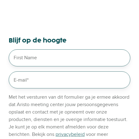
o
w
s
e
o
Blijf op de hoogte
u
r
l
i
n
k
e
d
Met het versturen van dit formulier ga je ermee akkoord
i
dat Aristo meeting center jouw persoonsgegevens
n
opslaat en contact met je opneemt over onze
producten, diensten en je overige informatie toestuurt.
Je kunt je op elk moment afmelden voor deze
berichten. Bekijk ons
privacybeleid
voor meer