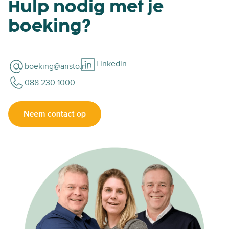
Hulp nodig met je
boeking?
Linkedin
boeking@aristo.nl
088 230 1000