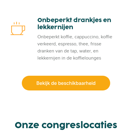
s
r
a
t
k
e
Onbeperkt drankjes en
O
e
k
lekkernijen
n
r
e
b
s
n
Onbeperkt koffie, cappuccino, koffie
e
d
verkeerd, espresso, thee, frisse
p
e
dranken van de tap, water, en
e
w
lekkernijen in de koffielounges
r
i
k
f
t
i
d
r
a
n
k
j
Onze congreslocaties
e