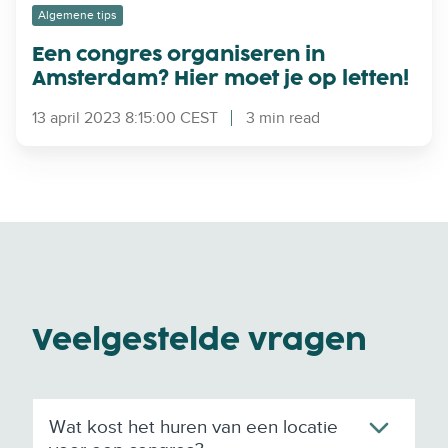
e
n
g
Algemene tips
v
p
a
Een congres organiseren in
e
r
n
Amsterdam? Hier moet je op letten!
n
a
i
e
k
s
13 april 2023 8:15:00 CEST
3 min read
m
t
e
e
i
r
n
s
e
t
c
n
h
i
s
n
t
A
a
m
p
s
Veelgestelde vragen
p
t
e
e
n
r
p
d
Wat kost het huren van een locatie
l
a