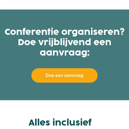
e
U
t
r
Conferentie organiseren?
e
c
Doe vrijblijvend een
h
aanvraag:
t
C
S
Alles inclusief