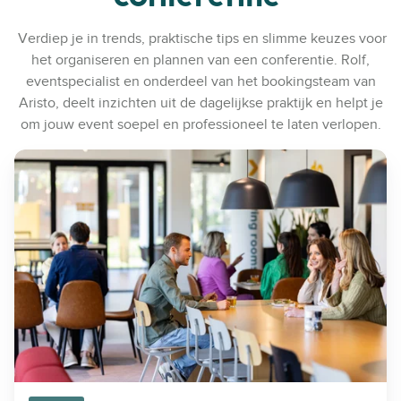
Verdiep je in trends, praktische tips en slimme keuzes voor
het organiseren en plannen van een conferentie. Rolf,
eventspecialist en onderdeel van het bookingsteam van
Aristo, deelt inzichten uit de dagelijkse praktijk en helpt je
om jouw event soepel en professioneel te laten verlopen.
H
o
e
b
o
u
w
j
e
e
e
n