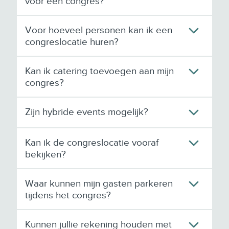
voor een congres?
a
m
n
?
Voor hoeveel personen kan ik een
H
congreslocatie huren?
i
e
Kan ik catering toevoegen aan mijn
r
congres?
m
o
e
Zijn hybride events mogelijk?
t
j
Kan ik de congreslocatie vooraf
e
bekijken?
o
p
l
Waar kunnen mijn gasten parkeren
e
tijdens het congres?
t
t
Kunnen jullie rekening houden met