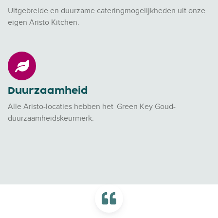
n
w
Uitgebreide en duurzame cateringmogelijkheden uit onze
k
a
eigen
Aristo Kitchen
.
e
a
u
r
k
d
D
e
e
u
n
n
u
Duurzaamheid
&
r
r
z
Alle Aristo-locaties hebben het
Green Key Goud-
e
a
duurzaamheidskeurmerk
.
s
a
t
m
a
h
u
e
r
i
a
d
n
t