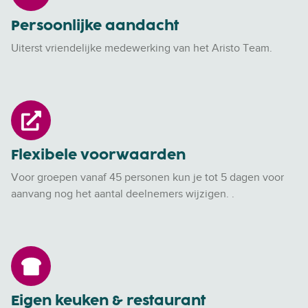
r
b
Persoonlijke aandacht
s
e
o
r
Uiterst vriendelijke medewerking van het
Aristo Team
.
o
e
n
i
l
k
F
i
b
l
j
a
e
k
a
Flexibele voorwaarden
x
e
r
i
a
Voor groepen vanaf 45 personen kun je tot 5 dagen voor
h
b
a
aanvang nog het aantal deelnemers wijzigen.
.
e
e
n
i
l
d
d
e
a
E
v
c
i
o
h
g
o
t
Eigen keuken & restaurant
e
r