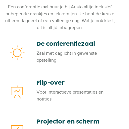
Een conferentiezaal huur je bij Aristo altijd inclusief
onbeperkte drankjes en lekkernijen. Je hebt de keuze
uit een dagdeel of een volledige dag. Wat je ook kiest,
dit is altijd inbegrepen:
De conferentiezaal
D
e
Zaal met daglicht in gewenste
c
opstelling
o
n
f
Flip-over
F
e
l
r
Voor interactieve presentaties en
i
e
notities
p
n
-
t
o
i
Projector en scherm
P
v
e
r