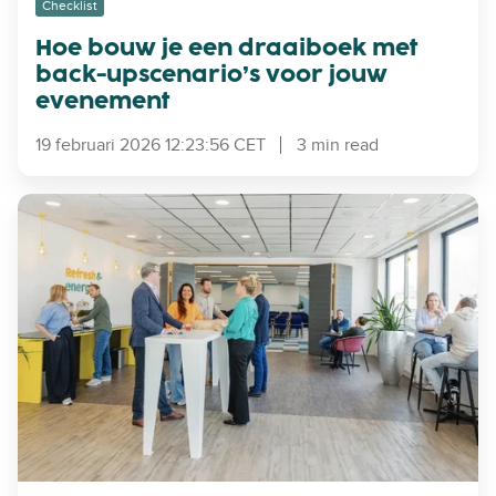
Checklist
d
Hoe bouw je een draaiboek met
r
back-upscenario’s voor jouw
a
evenement
a
i
19 februari 2026 12:23:56 CET
3 min read
b
o
e
E
k
e
m
n
e
b
t
e
b
d
a
r
c
i
k
j
-
f
u
s