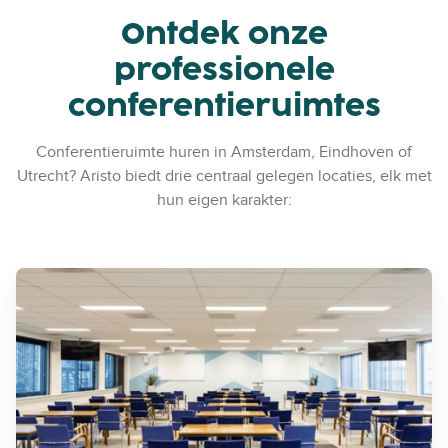
Ontdek onze
professionele
conferentieruimtes
Conferentieruimte huren in Amsterdam, Eindhoven of
Utrecht? Aristo biedt drie centraal gelegen locaties, elk met
hun eigen karakter:
C
o
n
f
e
r
e