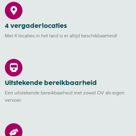
4
v
e
4 vergaderlocaties
r
g
Met 4 locaties in het land is er altijd beschikbaarheid!
a
d
e
U
r
i
l
t
o
Uitstekende bereikbaarheid
s
c
t
a
Een uitstekende
bereikbaarheid
met zowel OV als eigen
e
t
vervoer.
k
i
e
e
n
s
P
d
e
e