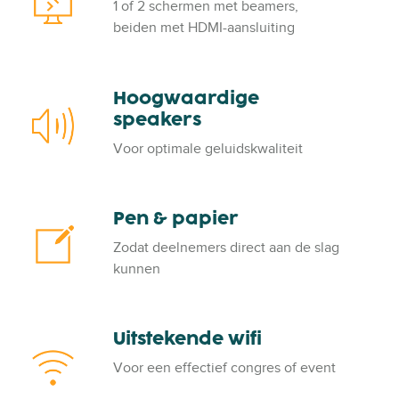
e
1 of 2 schermen met beamers,
z
o
r
beiden met HDMI-aansluiting
a
j
a
e
l
c
Hoogwaardige
H
t
speakers
o
o
o
r
Voor optimale geluidskwaliteit
g
e
w
n
a
s
Pen & papier
P
a
c
e
r
Zodat deelnemers direct aan de slag
h
n
d
kunnen
e
&
i
r
p
g
m
a
e
Uitstekende wifi
U
p
s
i
i
Voor een effectief congres of event
p
t
e
e