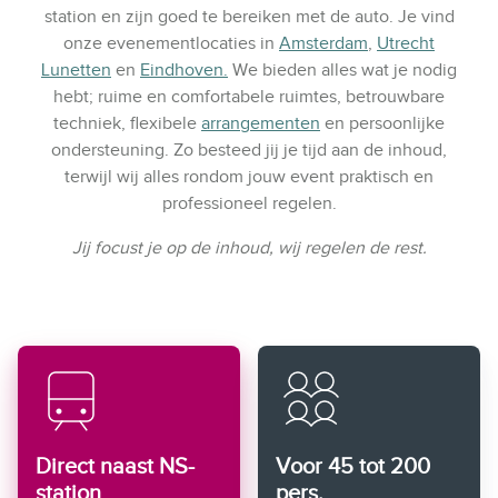
station en zijn goed te bereiken met de auto. Je vind
onze evenementlocaties in
Amsterdam
,
Utrecht
Lunetten
en
Eindhoven.
We bieden alles wat je nodig
hebt; ruime en comfortabele ruimtes, betrouwbare
techniek, flexibele
arrangementen
en persoonlijke
ondersteuning. Zo besteed jij je tijd aan de inhoud,
terwijl wij alles rondom jouw event praktisch en
professioneel regelen.
Jij focust je op de inhoud, wij regelen de rest.
Direct naast NS-
Voor 45 tot 200
station
pers.