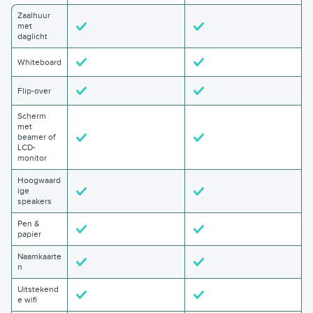
Zaalhuur
met
daglicht
Whiteboard
Flip-over
Scherm
met
beamer of
LCD-
monitor
Hoogwaard
ige
speakers
Pen &
papier
Naamkaarte
n
Uitstekend
e wifi