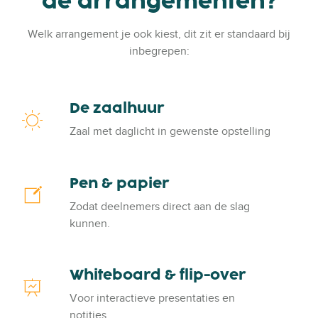
de arrangementen?
Welk arrangement je ook kiest, dit zit er standaard bij
inbegrepen:
De zaalhuur
D
e
Zaal met daglicht in gewenste opstelling
z
a
a
Pen & papier
P
l
e
Zodat deelnemers direct aan de slag
h
n
kunnen.
u
&
u
p
r
a
Whiteboard & flip-over
W
p
h
Voor interactieve presentaties en
i
i
notities