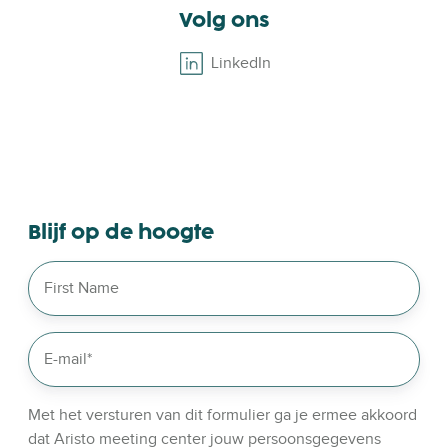
Volg ons
LinkedIn
B
r
o
w
s
e
o
Blijf op de hoogte
u
r
l
i
n
k
e
d
Met het versturen van dit formulier ga je ermee akkoord
i
dat Aristo meeting center jouw persoonsgegevens