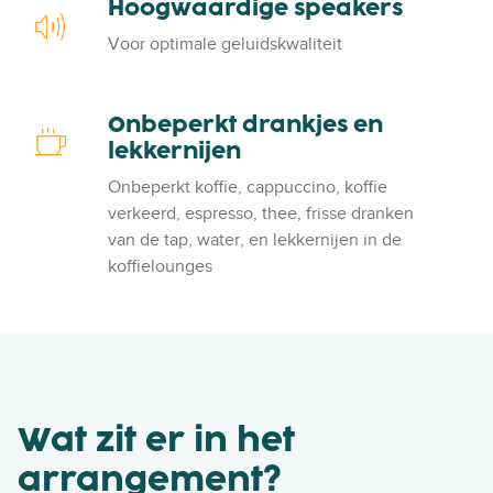
Hoogwaardige speakers
H
s
k
o
c
Voor optimale geluidskwaliteit
e
o
h
n
g
e
d
w
r
Onbeperkt drankjes en
O
e
a
m
lekkernijen
n
w
a
b
i
Onbeperkt koffie, cappuccino, koffie
r
e
f
verkeerd, espresso, thee, frisse dranken
d
p
i
van de tap, water, en lekkernijen in de
i
e
koffielounges
g
r
e
k
s
t
p
d
e
r
a
a
Wat zit er in het
k
n
e
k
arrangement?
r