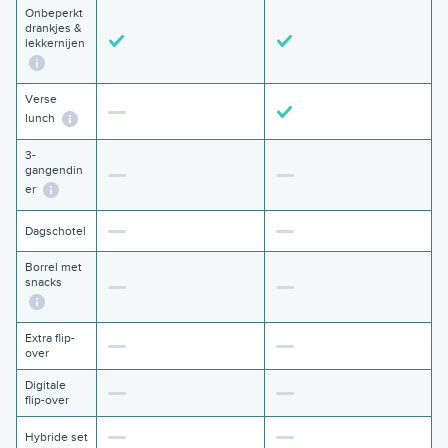
Onbeperkt
drankjes &
lekkernijen
Verse
lunch
3-
gangendin
er
Dagschotel
Borrel met
snacks
Extra flip-
over
Digitale
flip-over
Hybride set