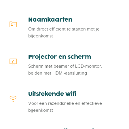
e
t
r
e
b
Naamkaarten
N
o
a
Om direct efficiënt te starten met je
a
a
bijeenkomst
r
m
d
k
&
a
Projector en scherm
P
f
a
r
l
Scherm met beamer of LCD-monitor,
r
o
i
beiden met HDMI-aansluiting
t
j
p
e
e
-
n
c
Uitstekende wifi
o
U
t
v
i
Voor een razendsnelle en effectieve
o
e
t
bijeenkomst
r
r
s
e
t
n
e