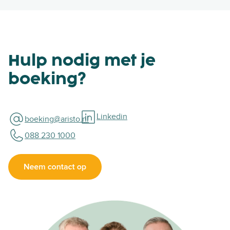
Hulp nodig met je
boeking?
Linkedin
boeking@aristo.nl
088 230 1000