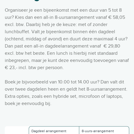
j
s
e
Organiseer je een bijeenkomst met een duur van 5 tot 8
s
uur? Kies dan een all-in 8-uursarrangement vanaf € 58,05
e
excl. btw.
Daarbij heb je de keuze: met of zonder
n
lunchbuffet. Valt je bijeenkomst binnen één dagdeel
l
(ochtend, middag of avond) en duurt deze maximaal 4 uur?
e
Dan past een all-in dagdeelarrangement vanaf
€ 29,80
k
excl. btw het beste. Een lunch is hierbij niet standaard
k
inbegrepen, maar je kunt deze eenvoudig toevoegen vanaf
e
€ 23,- incl. btw per persoon.
r
n
Boek je bijvoorbeeld van 10.00 tot 14.00 uur? Dan valt dit
i
over twee dagdelen heen en geldt het 8-uursarrangement.
j
Extra opties, zoals een hybride set, microfoon of laptops,
e
boek je eenvoudig bij.
n
Dagdeel arrangement
8-uurs-arrangement