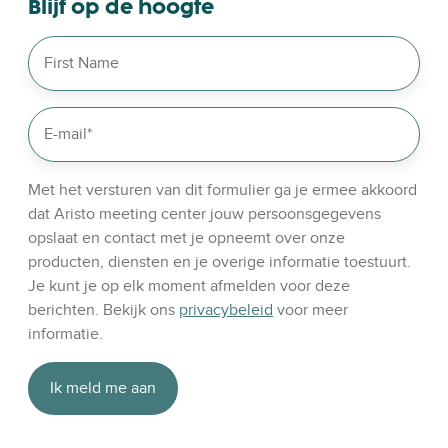
Blijf op de hoogte
u
r
l
i
n
k
e
d
Met het versturen van dit formulier ga je ermee akkoord
i
dat Aristo meeting center jouw persoonsgegevens
n
opslaat en contact met je opneemt over onze
producten, diensten en je overige informatie toestuurt.
Je kunt je op elk moment afmelden voor deze
berichten. Bekijk ons
privacybeleid
voor meer
informatie.