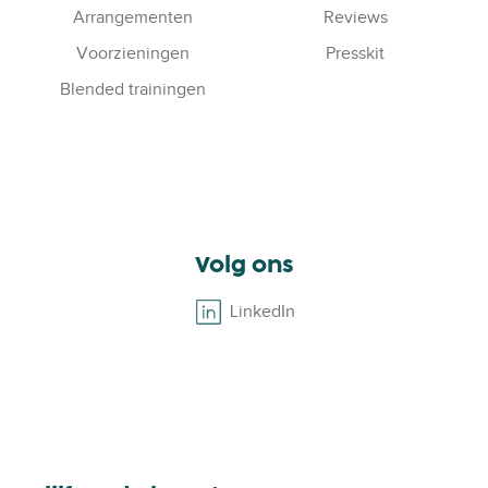
Arrangementen
Reviews
Voorzieningen
Presskit
Blended trainingen
Volg ons
LinkedIn
B
r
o
w
s
e
o