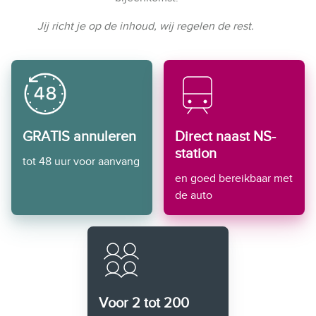
Jij richt je op de inhoud, wij regelen de rest.
GRATIS annuleren
Direct naast NS-
station
tot 48 uur voor aanvang
en goed bereikbaar met
de auto
Voor 2 tot 200