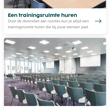
g
s
r
Een trainingsruimte huren
u
Door de diversiteit aan ruimtes kun je altijd een
i
trainingsruimte huren die bij jouw wensen past.
m
t
E
e
e
h
n
u
c
r
o
e
n
n
f
e
r
e
n
t