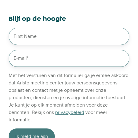
s
e
o
Blijf op de hoogte
u
r
l
i
n
k
e
d
Met het versturen van dit formulier ga je ermee akkoord
i
dat Aristo meeting center jouw persoonsgegevens
n
opslaat en contact met je opneemt over onze
producten, diensten en je overige informatie toestuurt.
Je kunt je op elk moment afmelden voor deze
berichten. Bekijk ons
privacybeleid
voor meer
informatie.