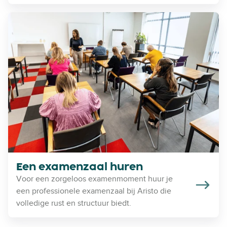
h
E
u
e
r
n
e
e
n
x
a
m
e
n
z
a
a
l
Een examenzaal huren
h
Voor een zorgeloos examenmoment huur je
u
een professionele examenzaal bij Aristo die
r
volledige rust en structuur biedt.
e
n