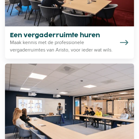
d
e
r
r
u
Een vergaderruimte huren
i
Maak kennis met de professionele
m
vergaderruimtes van Aristo, voor ieder wat wils.
t
e
E
h
e
u
n
r
t
e
r
n
a
i
n
i
n