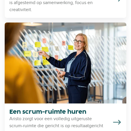
u
is afgestemd op samenwerking, focus en
i
creativiteit.
m
t
E
e
e
h
n
u
s
r
c
e
r
n
u
m
-
r
u
i
m
Een scrum-ruimte huren
t
Aristo zorgt voor een volledig uitgeruste
e
scrum-ruimte die gericht is op resultaatgericht