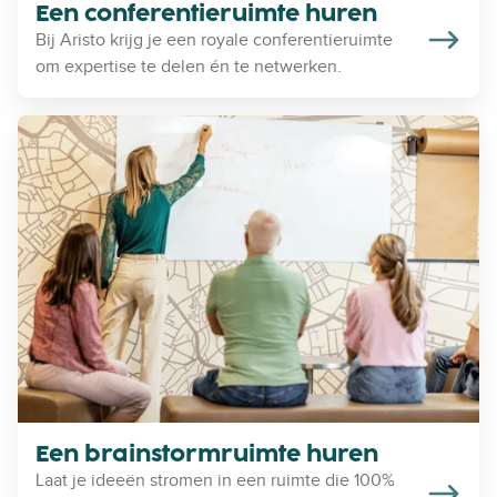
i
Een conferentieruimte huren
e
Bij Aristo krijg je een royale conferentieruimte
r
om expertise te delen én te netwerken.
u
i
E
m
e
t
n
e
b
h
r
u
a
r
i
e
n
n
s
t
o
r
m
Een brainstormruimte huren
r
Laat je ideeën stromen in een ruimte die 100%