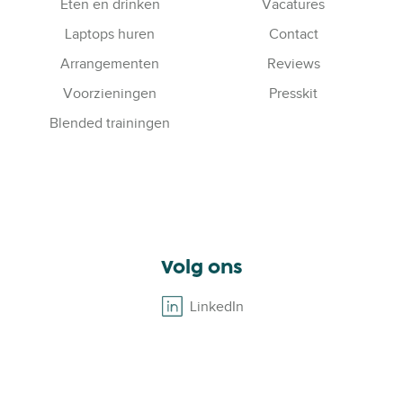
Eten en drinken
Vacatures
Laptops huren
Contact
Arrangementen
Reviews
Voorzieningen
Presskit
Blended trainingen
Volg ons
LinkedIn
B
r
o
w