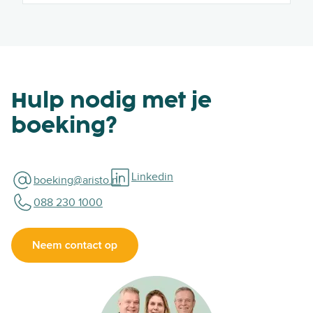
Hulp nodig met je
boeking?
Linkedin
boeking@aristo.nl
088 230 1000