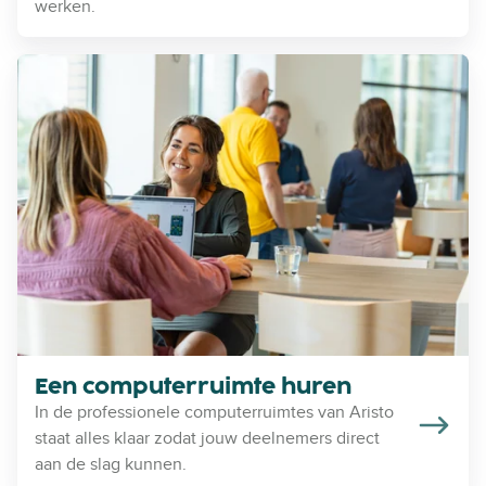
h
werken.
u
r
E
e
e
n
n
c
o
m
p
u
t
e
r
r
u
Een computerruimte huren
i
In de professionele computerruimtes van Aristo
m
staat alles klaar zodat jouw deelnemers direct
t
aan de slag kunnen.
e