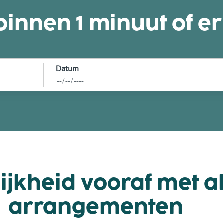
v
t
innen 1 minuut of er 
e
L
n
u
n
e
t
Datum
t
e
n
ijkheid vooraf met al
arrangementen