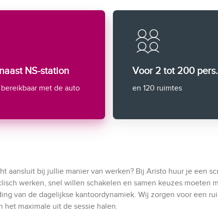
 naast NS-station
Voor 2 tot 200 pers.
bereikbaar met de auto
en 120 ruimtes
t aansluit bij jullie manier van werken? Bij Aristo huur je een sc
yclisch werken, snel willen schakelen en samen keuzes moeten ma
iding van de dagelijkse kantoordynamiek. Wij zorgen voor een r
am het maximale uit de sessie halen.