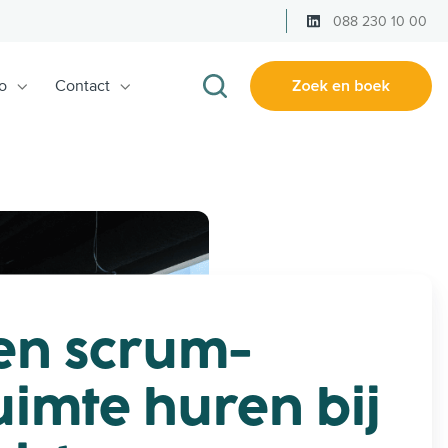
LinkedIn
088 230 10 00
o
Contact
en scrum-
uimte huren bij