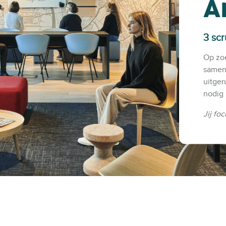
A
3 scr
Op zoe
samenw
uitger
nodig 
Jij fo