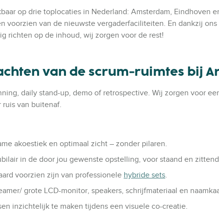
baar op drie toplocaties in Nederland: Amsterdam, Eindhoven e
r en voorzien van de nieuwste vergaderfaciliteiten. En dankzij o
ig richten op de inhoud, wij zorgen voor de rest!
chten van de scrum-ruimtes bij Ar
nning, daily stand-up, demo of retrospective. Wij zorgen voor e
ruis van buitenaf.
me akoestiek en optimaal zicht – zonder pilaren.
ilair in de door jou gewenste opstelling, voor staand en zittend
daard voorzien zijn van professionele
hybride sets
.
beamer/ grote LCD-monitor, speakers, schrijfmateriaal en naamkaa
n inzichtelijk te maken tijdens een visuele co-creatie.