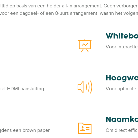
altijd op basis van een helder all-in arrangement. Geen verborge
 voor een dagdeel- of een 8-uurs arrangement, waarin het volgen
Whitebo
W
h
Voor interactie
i
t
e
b
Hoogwa
H
o
o
a
et HDMI-aansluiting
Voor optimale 
o
r
g
d
w
&
a
f
Naamkaa
N
a
l
a
r
tijdens een brown paper
Om direct effic
i
a
d