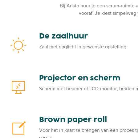
Bij Aristo huur je een scrum-ruimte 
vooraf. Je kiest simpelweg
De zaalhuur
D
e
Zaal met daglicht in gewenste opstelling
z
a
a
l
Projector en scherm
P
h
r
u
Scherm met beamer of LCD-monitor, beiden m
o
u
j
r
e
c
Brown paper roll
B
t
r
o
Voor het in kaart te brengen van een proces 
o
r
sessie.