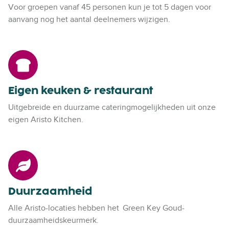
i
a
Voor groepen vanaf 45 personen kun je tot 5 dagen voor
h
b
a
aanvang nog het aantal deelnemers wijzigen.
e
e
n
i
l
d
d
e
a
E
v
c
i
o
h
g
Eigen keuken & restaurant
o
t
e
r
n
Uitgebreide en duurzame cateringmogelijkheden uit onze
w
k
eigen
Aristo Kitchen
.
a
e
a
u
r
k
D
d
e
u
e
n
u
n
Duurzaamheid
&
r
r
z
Alle Aristo-locaties hebben het
Green Key Goud-
e
a
duurzaamheidskeurmerk.
s