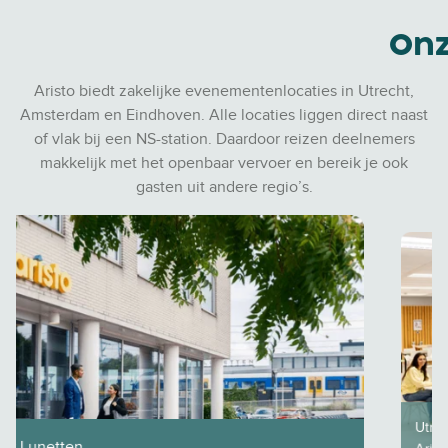
e
s
Onz
e
n
Aristo biedt zakelijke evenementenlocaties in Utrecht,
l
Amsterdam en Eindhoven. Alle locaties liggen direct naast
e
of vlak bij een NS-station. Daardoor reizen deelnemers
k
makkelijk met het openbaar vervoer en bereik je ook
k
gasten uit andere regio’s.
e
r
n
i
j
e
n
Utrecht CS