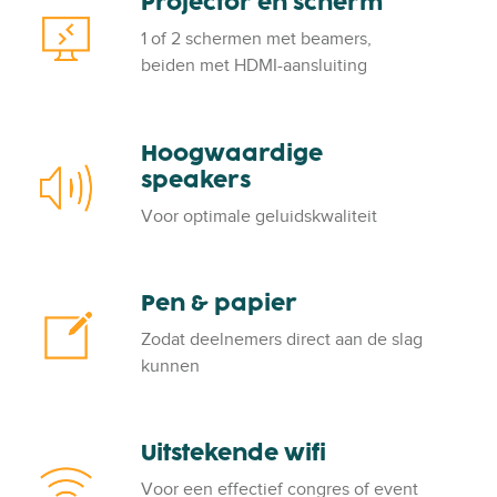
Projector en scherm
P
v
r
e
1 of 2 schermen met beamers,
o
r
beiden met HDMI-aansluiting
j
e
c
Hoogwaardige
H
t
speakers
o
o
o
r
Voor optimale geluidskwaliteit
g
e
w
n
a
s
Pen & papier
P
a
c
e
r
Zodat deelnemers direct aan de slag
h
n
d
kunnen
e
&
i
r
p
g
m
a
e
Uitstekende wifi
U
p
s
i
i
Voor een effectief congres of event