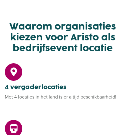
Waarom organisaties
kiezen voor Aristo als
bedrijfsevent locatie
4
v
e
4 vergaderlocaties
r
g
Met 4 locaties in het land is er altijd beschikbaarheid!
a
d
e
U
r
i
l