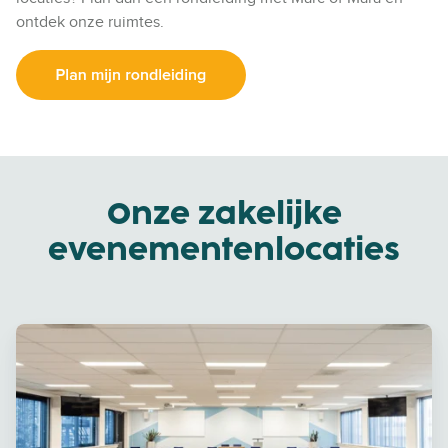
ontdek onze ruimtes.
Onze zakelijke
evenementenlocaties
B
e
d
r
i