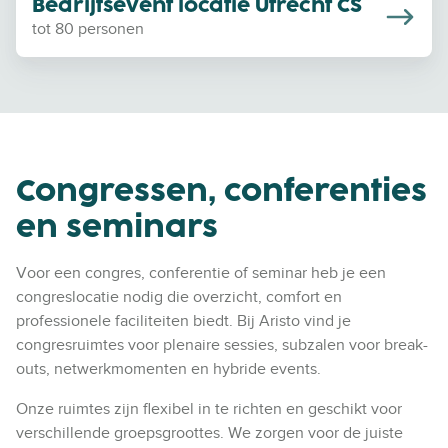
Bedrijfsevent locatie Utrecht CS
l
tot 80 personen
o
c
a
t
i
e
Congressen, conferenties
U
t
en seminars
r
e
Voor een congres, conferentie of seminar heb je een
c
congreslocatie nodig die overzicht, comfort en
h
professionele faciliteiten biedt. Bij Aristo vind je
t
congresruimtes voor plenaire sessies, subzalen voor break-
C
outs, netwerkmomenten en hybride events.
S
Onze ruimtes zijn flexibel in te richten en geschikt voor
verschillende groepsgroottes. We zorgen voor de juiste