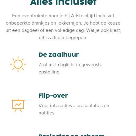
Alles inclusief
Een eventruimte huur je bij Aristo altijd inclusief
onbeperkte drankjes en lekkernijen. Je hebt de keuze
uit een dagdeel of een volledige dag. Wat je ook kiest,
dit is altijd inbegrepen:
De zaalhuur
D
e
Zaal met daglicht in gewenste
z
opstelling
a
a
l
Flip-over
F
h
l
u
Voor interactieve presentaties en
i
u
notities
p
r
-
o