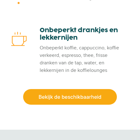
p
t
e
e
s
r
a
t
k
e
Onbeperkt drankjes en
O
e
k
lekkernijen
n
r
e
b
s
n
Onbeperkt koffie, cappuccino, koffie
e
d
verkeerd, espresso, thee, frisse
p
e
dranken van de tap, water, en
e
w
lekkernijen in de koffielounges
r
i
k
f
t
i
d
r
a
n
k
j