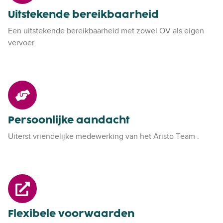
t
o
Uitstekende bereikbaarheid
s
c
t
a
Een uitstekende
bereikbaarheid
met zowel OV als eigen
e
t
vervoer.
k
i
e
e
n
s
P
d
e
e
r
b
Persoonlijke aandacht
s
e
o
r
Uiterst vriendelijke medewerking van het
Aristo Team
.
o
e
n
i
l
k
F
i
b
l
j
a
e
k
a
Flexibele voorwaarden
x
e
r