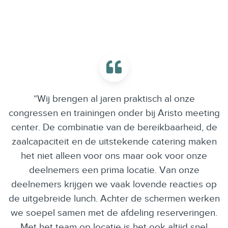
a
t
m
a
h
u
e
r
i
a
d
n
t
“Wij brengen al jaren praktisch al onze
congressen en trainingen onder bij Aristo meeting
center. De combinatie van de bereikbaarheid, de
zaalcapaciteit en de uitstekende catering maken
het niet alleen voor ons maar ook voor onze
deelnemers een prima locatie. Van onze
deelnemers krijgen we vaak lovende reacties op
de uitgebreide lunch. Achter de schermen werken
we soepel samen met de afdeling reserveringen.
Met het team op locatie is het ook altijd snel