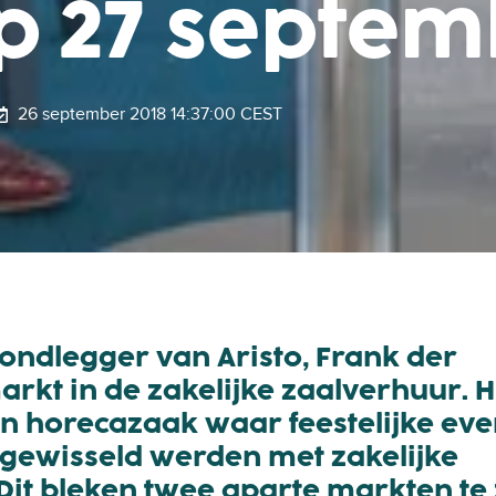
p 27 septe
26 september 2018 14:37:00 CEST
rondlegger van Aristo, Frank der
rkt in de zakelijke zaalverhuur. H
 horecazaak waar feestelijke eve
gewisseld werden met zakelijke
it bleken twee aparte markten te z