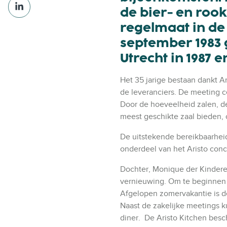
D
e
v
de bier- en roo
e
l
i
regelmaat in de 
e
v
a
l
september 1983 
i
X
v
a
Utrecht in 1987 
i
F
a
a
Het 35 jarige bestaan dankt Ar
L
c
de leveranciers. De meeting c
i
e
Door de hoeveelheid zalen, de 
n
b
meest geschikte zaal bieden, 
k
o
e
De uitstekende bereikbaarhei
o
d
onderdeel van het Aristo conc
k
I
Dochter, Monique der Kinderen,
n
vernieuwing. Om te beginnen i
Afgelopen zomervakantie is de
Naast de zakelijke meetings k
diner. De Aristo Kitchen besc