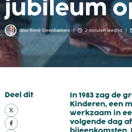
jubileum o
door
René Steenbakkers
2 minuten leestijd
Deel dit
In 1983 zag de g
Kinderen, een ma
D
werkzaam in een
e
volgende dag af
D
e
e
l
bijeenkomsten. D