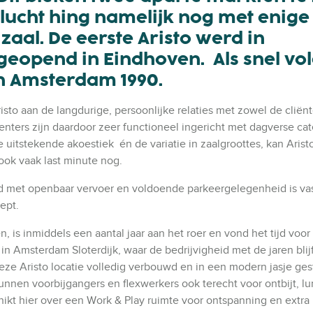
klucht hing namelijk nog met enige
zaal. De eerste Aristo werd in
geopend in Eindhoven. Als snel vo
en Amsterdam 1990.
isto aan de langdurige, persoonlijke relaties met zowel de cliën
enters zijn daardoor zeer functioneel ingericht met dagverse cat
uitstekende akoestiek én de variatie in zaalgroottes, kan Aristo
ook vaak last minute nog.
d met openbaar vervoer en voldoende parkeergelegenheid is va
ept.
 is inmiddels een aantal jaar aan het roer en vond het tijd voor
n Amsterdam Sloterdijk, waar de bedrijvigheid met de jaren blijf
ze Aristo locatie volledig verbouwd en in een modern jasje ges
unnen voorbijgangers en flexwerkers ook terecht voor ontbijt, l
hikt hier over een Work & Play ruimte voor ontspanning en extra