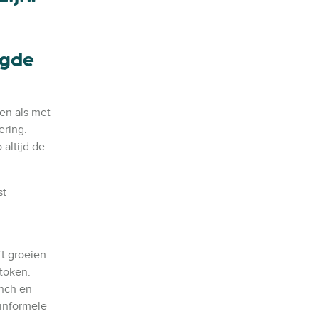
lgde
ten als met
ering.
 altijd de
st
t groeien.
token.
unch en
 informele