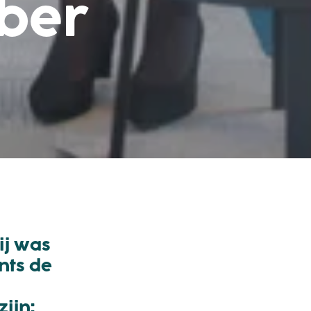
mber
ij was
nts de
ijn: