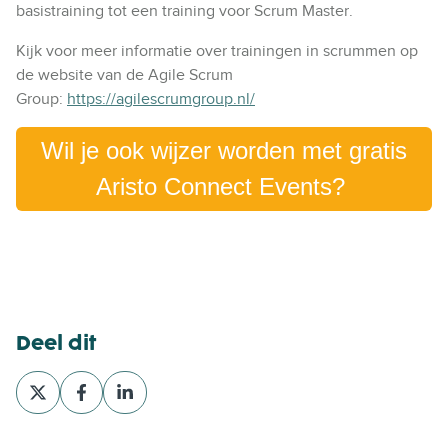
basistraining tot een training voor Scrum Master.
Kijk voor meer informatie over trainingen in scrummen op
de website van de Agile Scrum
Group:
https://agilescrumgroup.nl/
Wil je ook wijzer worden met gratis
Aristo Connect Events?
Deel dit
D
D
D
e
e
e
e
e
e