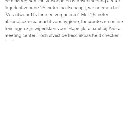
de maatregelen kan versoepelen is Aristo meeting center
ingericht voor de 1,5 meter maatschappij, we noemen het:
‘Verantwoord trainen en vergaderen’. Met 1,5 meter
afstand, extra aandacht voor hygiëne, looproutes en online
trainingen zijn wij er klaar voor. Hopelijk tot snel bij Aristo
meeting center. Toch alvast de beschikbaarheid checken:
dat kan.
Check direct de beschikbaarheid
Deel dit
D
D
D
e
e
e
e
e
e