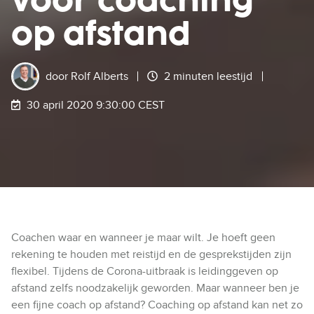
voor coaching
op afstand
door
Rolf Alberts
2 minuten leestijd
30 april 2020 9:30:00 CEST
Coachen waar en wanneer je maar wilt. Je hoeft geen
rekening te houden met reistijd en de gesprekstijden zijn
flexibel. Tijdens de Corona-uitbraak is leidinggeven op
afstand zelfs noodzakelijk geworden. Maar wanneer ben je
een fijne coach op afstand? Coaching op afstand kan net zo