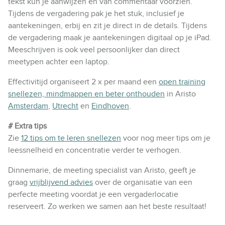
tekst kun je aanwijzen en van commentaar voorzien.
Tijdens de vergadering pak je het stuk, inclusief je
aantekeningen, erbij en zit je direct in de details. Tijdens
de vergadering maak je aantekeningen digitaal op je iPad.
Meeschrijven is ook veel persoonlijker dan direct
meetypen achter een laptop.
Effectivitijd organiseert 2 x per maand een
open training
snellezen, mindmappen en beter onthouden
in Aristo
Amsterdam
,
Utrecht
en
Eindhoven
.
# Extra tips
Zie
12 tips om te leren snellezen
voor nog meer tips om je
leessnelheid en concentratie verder te verhogen.
Dinnemarie, de meeting specialist van Aristo, geeft je
graag
vrijblijvend advies
over de organisatie van een
perfecte meeting voordat je een vergaderlocatie
reserveert.
Zo werken we samen aan het beste resultaat!