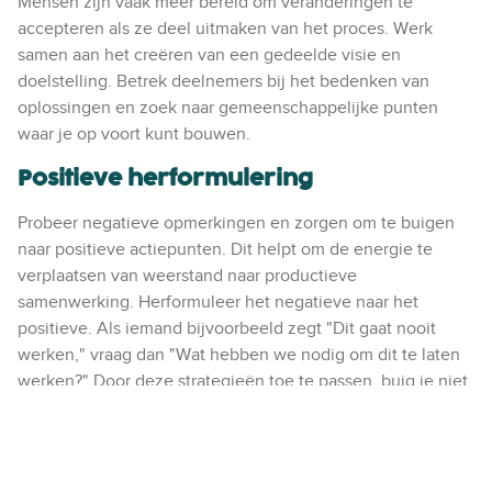
Mensen zijn vaak meer bereid om veranderingen te
accepteren als ze deel uitmaken van het proces. Werk
samen aan het creëren van een gedeelde visie en
doelstelling. Betrek deelnemers bij het bedenken van
oplossingen en zoek naar gemeenschappelijke punten
waar je op voort kunt bouwen.
Positieve herformulering
Probeer negatieve opmerkingen en zorgen om te buigen
naar positieve actiepunten. Dit helpt om de energie te
verplaatsen van weerstand naar productieve
samenwerking. Herformuleer het negatieve naar het
positieve. Als iemand bijvoorbeeld zegt "Dit gaat nooit
werken," vraag dan "Wat hebben we nodig om dit te laten
werken?" Door deze strategieën toe te passen, buig je niet
alleen weerstand om, maar creëer je ook een cultuur van
samenwerking en positiviteit.
Meer strategieën en inzichten vind je in het gratis
E-book