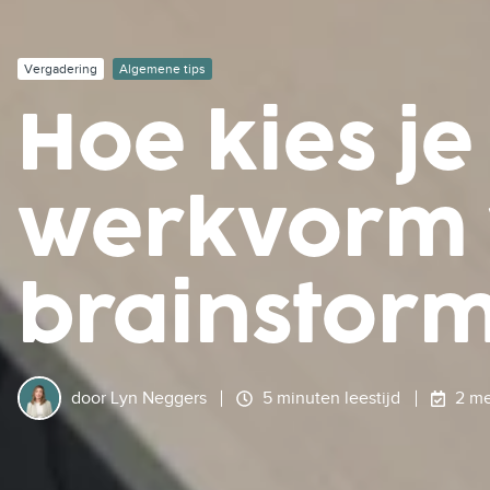
Vergadering
Algemene tips
Hoe kies j
werkvorm 
brainstorm?
door
Lyn Neggers
5 minuten leestijd
2 me