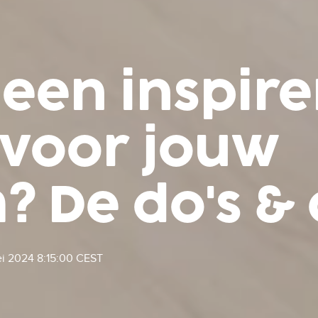
e een inspir
voor jouw
 De do's & 
i 2024 8:15:00 CEST