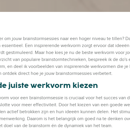
r om jouw brainstormsessies naar een hoger niveau te tillen? Da
 essentieel. Een inspirerende werkvorm zorgt ervoor dat ideeën 
ordt gestimuleerd. Maar hoe kies je nu de beste werkvorm voor 
overzicht van populaire brainstormtechnieken, bespreek ik de do's 
rm, en deel ik voorbeelden van inspirerende werkvormen die je
n ontdek direct hoe je jouw brainstormsessies verbetert.
de juiste werkvorm kiezen
vorm voor een brainstormsessie is cruciaal voor het succes van d
slotte voor meer effectiviteit. Door het kiezen van een goede w
eden actief betrokken zijn en hun ideeën kunnen delen. Het stimu
samenwerking. Daarom is het belangrijk om goed na te denken ov
et doel van de brainstorm én de dynamiek van het team.