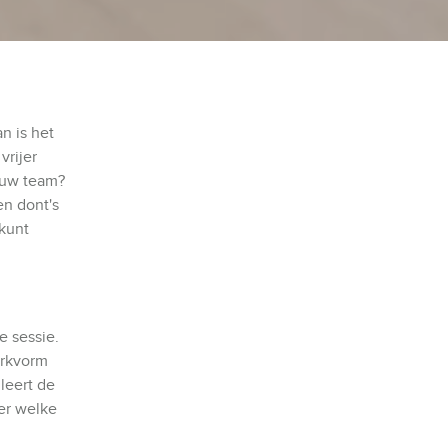
n is het
vrijer
jouw team?
en dont's
 kunt
e sessie.
erkvorm
leert de
er welke