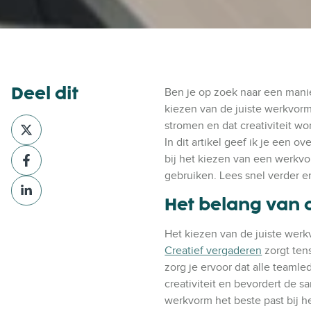
Deel dit
Ben je op zoek naar een manie
kiezen van de juiste werkvorm
D
stromen en dat creativiteit w
e
In dit artikel geef ik je een 
D
e
bij het kiezen van een werkvo
e
l
gebruiken. Lees snel verder e
D
e
v
e
Het belang van 
l
i
e
v
a
l
Het kiezen van de juiste werk
i
X
v
Creatief vergaderen
zorgt ten
a
i
zorg je ervoor dat alle teaml
F
a
creativiteit en bevordert de 
a
L
werkvorm het beste past bij h
c