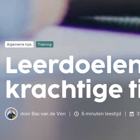
Algemene tips
Training
Leerdoelen
krachtige t
door
Bas van de Ven
6 minuten leestijd
3