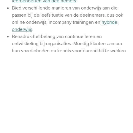
leerbehoeften van deelnemers
.
Bied verschillende manieren van onderwijs aan die
passen bij de leefsituatie van de deelnemers, dus ook
online onderwijs, incompany trainingen en
hybride
onderwijs
.
Benadruk het belang van continue leren en
ontwikkeling bij organisaties. Moedig klanten aan om
hun vaardigheden en kennis voortdurend bij te werken
en te verbeteren.
Werk samen met andere organisaties en instellingen om
opleidingen en trainingen te verrijken, bijvoorbeeld met
scholen, universiteiten en andere
opleidingsinstellingen.
Gebruik effectieve marketingstrategieën om het aanbod
te promoten bij de juiste doelgroep, maar ook door in te
zetten op
klantretentie om meer langdurige klanten te
krijgen
.
Maak de planning van je opleidingen en trainingen
voorspelbaar
door op tijd te anticiperen op onverwachte