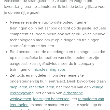
verschillende strategieën die ze kunnen volgen om
levenslang leren te stimuleren. Ik heb de belangrijkste voor
je op een rijtje gezet!
Neem relevante en up-to-date opleidingen en
trainingen op in het aanbod gericht op de juiste, actuele
competenties. Neem hierin ook het gebruik van nieuwe
technologieën mee om je opleidingen en trainingen
state-of-the-art te houden.
Bied personaliseerde opleidingen en trainingen aan die
op de specifieke behoeften van elke deelnemer zijn
aangepast, zoals geïndividualiseerde in-company
trainingen of
microlearning-apps
.
Zet tools en middelen in om deelnemers te
ondersteunen bij hun leertraject. Denk bijvoorbeeld aan
diep leren
,
reflectief leren
, het creëren van een
veilige
leeromgeving
, het gebruik van
didactische
werkvormen
,
leerstijlen beheersen
, het
formuleren van
leerdoelen
en andere manieren om in te spelen op de