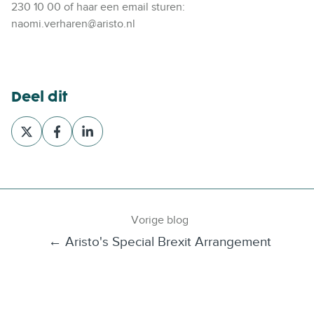
230 10 00 of haar een email sturen:
naomi.verharen@aristo.nl
Deel dit
D
D
D
e
e
e
e
e
e
l
l
l
v
v
v
i
i
i
Vorige blog
a
a
a
← Aristo's Special Brexit Arrangement
X
F
L
a
i
c
n
e
k
b
e