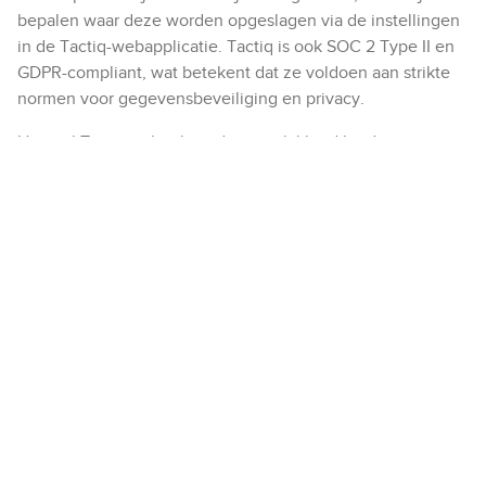
bepalen waar deze worden opgeslagen via de instellingen
in de Tactiq-webapplicatie. Tactiq is ook SOC 2 Type II en
GDPR-compliant, wat betekent dat ze voldoen aan strikte
normen voor gegevensbeveiliging en privacy.
Hoewel Tactiq gebruikers de mogelijkheid biedt om
opslaglocaties binnen de EU te kiezen en voldoet aan
GDPR-normen, raad ik je aan om te controleren of deze
opties beschikbaar zijn in het specifieke abonnementsplan
dat je wilt kiezen voor jouw organisatie.
3. Whisper
Whisper
is een open-source AI-transcriptiemodel van
OpenAI, bekend om zijn uitstekende spraakherkenning. In
combinatie met Nederlandse AI-apps en -tools (zoals
Bram.ai
of
SpraakLab
) kun je hiermee zeer nauwkeurige
Nederlandse transcripten maken.
Waarom handig?