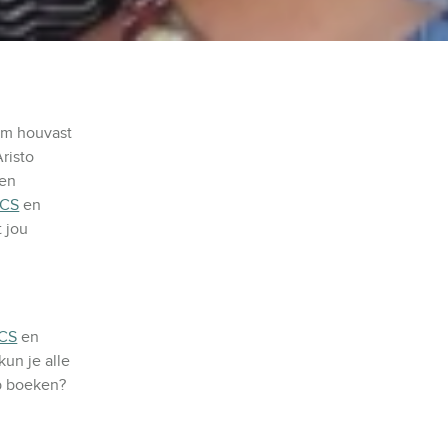
om houvast
risto
een
 CS
en
t jou
 CS
en
kun je alle
op boeken?