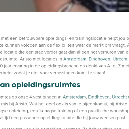
met een betrouwbare opleidings- en trainingslocatie helpt jou 
te kunnen voldoen aan de flexibiliteit waar de markt om vraagt. A
le locatie die een stap verder gaat dan alleen het verhuren van 
gsruimte. Aristo met locaties in
Amsterdam
,
Eindhoven
,
Utrecht
40 jaar ervaring in de opleidingsbranche en denkt van A tot Z me
rheid, zodat je niet voor verrassingen komt te staan!
 aan opleidingsruimtes
imtes op onze 4 vestigingen in
Amsterdam
,
Eindhoven
,
Utrecht
t mis bij Aristo. Wat het doel ook is van je bijeenkomst, bij Aristo 
gse opleiding, een 1-daagse training of een praktische worksh
 altijd een passende opleidingsruimte die bij jouw wensen past.