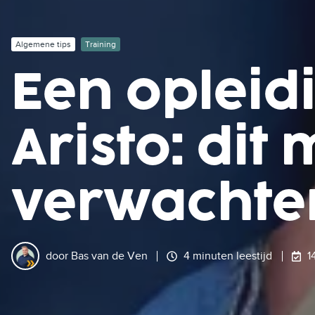
Algemene tips
Training
Een opleid
Aristo: dit
verwachte
door
Bas van de Ven
4 minuten leestijd
1