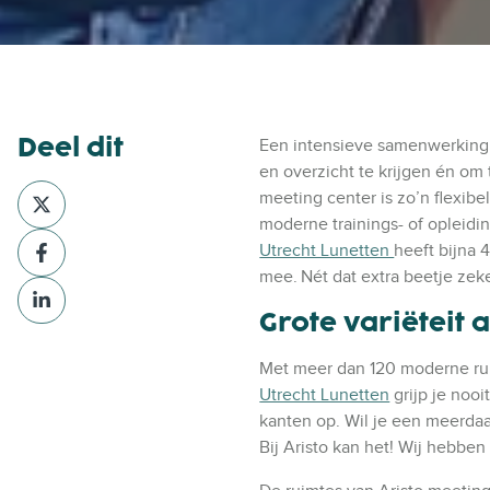
Deel dit
Een intensieve samenwerking 
en overzicht te krijgen én om 
D
meeting center is zo’n flexibe
e
moderne trainings- of opleidin
D
e
Utrecht Lunetten
heeft bijna 
e
l
mee.
Nét dat extra beetje zeke
D
e
v
e
Grote variëteit
l
i
e
v
a
l
Met meer dan 120 moderne ru
i
X
v
Utrecht Lunetten
grijp je nooi
a
i
kanten op. Wil je een meerdaa
F
a
Bij Aristo kan het! Wij hebben
a
L
c