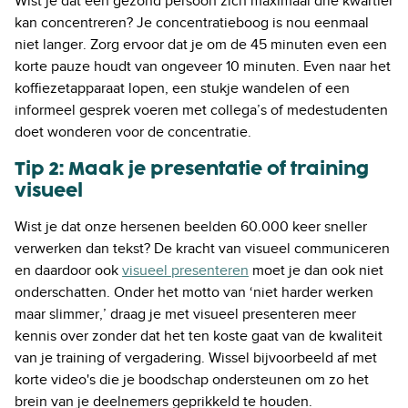
Wist je dat een gezond persoon zich maximaal drie kwartier
kan concentreren? Je concentratieboog is nou eenmaal
niet langer. Zorg ervoor dat je om de 45 minuten even een
korte pauze houdt van ongeveer 10 minuten. Even naar het
koffiezetapparaat lopen, een stukje wandelen of een
informeel gesprek voeren met collega’s of medestudenten
doet wonderen voor de concentratie.
Tip 2: Maak je presentatie of training
visueel
Wist je dat onze hersenen beelden 60.000 keer sneller
verwerken dan tekst? De kracht van visueel communiceren
en daardoor ook
visueel presenteren
moet je dan ook niet
onderschatten. Onder het motto van ‘niet harder werken
maar slimmer,’ draag je met visueel presenteren meer
kennis over zonder dat het ten koste gaat van de kwaliteit
van je training of vergadering. Wissel bijvoorbeeld af met
korte video's die je boodschap ondersteunen om zo het
brein van je deelnemers geprikkeld te houden.