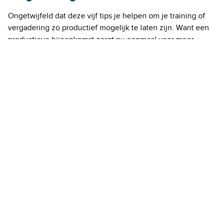
Ongetwijfeld dat deze vijf tips je helpen om je training of
vergadering zo productief mogelijk te laten zijn. Want een
productieve bijeenkomst zorgt nu eenmaal voor meer
effectieve output, een betere verbinding en meer
voldoening. Wil je meer weten over het organiseren van
een effectieve training of vergadering,
download dan de
gratis checklist.
Met dit eenvoudige stappenplan kom je
steeds dichterbij die perfecte training of vergadering.
Download gratis
Download gratis
vergaderchecklist
trainingschecklist
P.S. Heb je ook al eens gedacht aan het organiseren van
een training of vergadering bij Aristo meeting center in
Amsterdam
,
Eindhoven
,
Utrecht CS
of
Utrecht Lunetten?