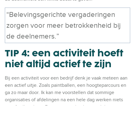
“Belevingsgerichte vergaderingen
zorgen voor meer betrokkenheid bij
de deelnemers.”
TIP 4: een activiteit hoeft
niet altijd actief te zijn
Bij een activiteit voor een bedrijf denk je vaak meteen aan
een actief uitje. Zoals paintballen, een hoogteparcours en
ga zo maar door. Ik kan me voorstellen dat sommige
organisaties of afdelingen na een hele dag werken niets
actief willen doen. Een activiteit die dan geschikter is, is
dineren
,
borrelen
of een overnachting in een hotel.
Hierdoor creëer je de mogelijkheid om je vergadering op te
splitsen in meerdere delen, waardoor je de effectiviteit en