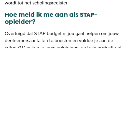
wordt tot het scholingsregister.
Hoe meld ik me aan als STAP-
opleider?
Overtuigd dat STAP-budget.nl jou gaat helpen om jouw
deelnemersaantallen te boosten en voldoe je aan de
criteria? Dan kun je jouw opleidings- en trainingsinstituut
direct aanmelden via
STAP-budget.nl/aanmelden
. Wil je
toch eerst meer weten en de kleine lettertjes lezen? Bekijk
dan de
veelgestelde vragen op STAP-budget.nl
.
Extra capaciteit in de lesruimte nodig?
Ik kan me voorstellen dat het aantal deelnemers al snel de
pan uit rijst! Kun je nu toch nog meer tips gebruiken om dit
aantal te laten groeien, lees dan ook eens de blog
Hoe
werf je deelnemers voor je training op een externe
trainingslocatie
. Heb je de werving perfect op orde, maar te
weinig plek om je deelnemers te plaatsen? Denk dan ook
eens aan Aristo.