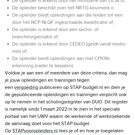
De opleider is erkend door het ministerie van OCW of,
De opleider beschikt over het NRTO-keurmerk o
De opleider biedt opleidingen aan die leiden tot een
door het NCP NLQF ingeschaalde kwalificatie of,
De opleider is erkend door een sector- of
brancheorganisatie of,
De opleider is erkend door CEDEO (geldt vanaf medio
mei) of,
De opleider biedt opleidingen aan met CPION-
erkenning (nader te bepalen).
Voldoe je aan een of meerdere van deze criteria, dan mag
je jouw opleidingen en trainingen tegen
een
vergoeding
publiceren op STAP-budget.nl en dien je
de gepubliceerde opleidingen en trainingen verplicht ook
op te nemen in het scholingsregister van DUO. Dit register
is namelijk sinds 1 maart 2022 in te zien in het speciale
portaal van het UWV waarin de werkende of werkzoekende
de aanvraag doet voor het STAP-budget.
Op
STAPvooropleiders.nl
lees je of en hoe je toegelaten