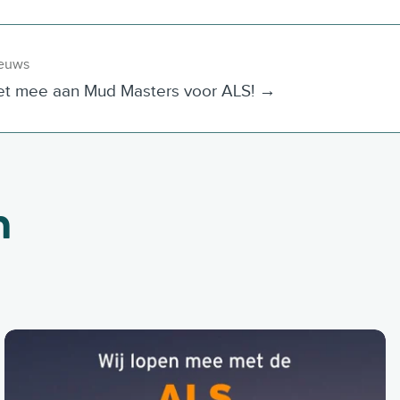
ieuws
oet mee aan Mud Masters voor ALS! →
n
A
r
i