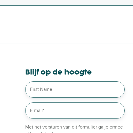
S
u
n
r
i
s
e
W
a
l
Blijf op de hoogte
k
i
n
U
t
r
e
c
Met het versturen van dit formulier ga je ermee
h