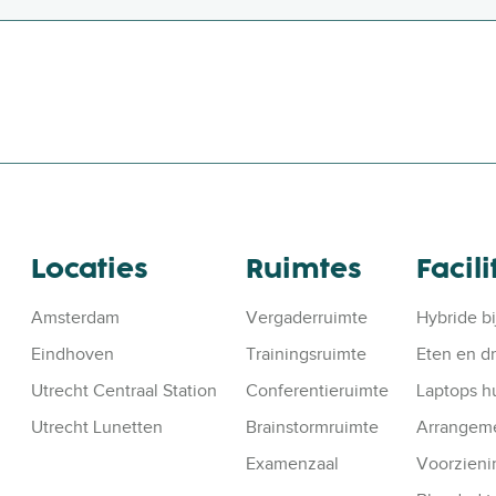
t
e
r
s
v
o
o
r
A
L
Locaties
Ruimtes
Facili
S
!
Amsterdam
Vergaderruimte
Hybride b
Eindhoven
Trainingsruimte
Eten en d
Utrecht Centraal Station
Conferentieruimte
Laptops h
Utrecht Lunetten
Brainstormruimte
Arrangem
Examenzaal
Voorzien