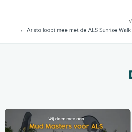
V
← Aristo loopt mee met de ALS Sunrise Walk 
A
r
i