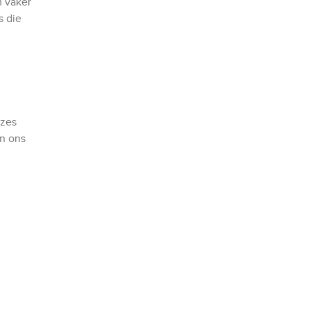
m vaker
s die
uzes
an ons