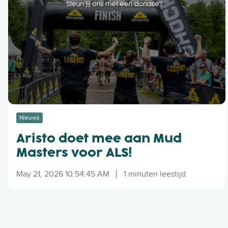
s
t
o
d
o
e
t
m
e
e
Nieuws
a
Aristo doet mee aan Mud
a
n
Masters voor ALS!
M
u
May 21, 2026 10:54:45 AM
1 minuten leestijd
d
M
a
s