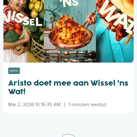
s
t
o
d
o
e
t
m
e
e
MVO
a
Aristo doet mee aan Wissel ’ns
a
n
Wat!
W
i
Mar 2, 2026 10:16:35 AM
1 minuten leestijd
s
s
e
l