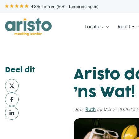
4,8/5 sterren (500+ beoordelingen)
Locaties
Ruimtes
Deel dit
Aristo 
D
’ns Wat!
e
D
e
e
l
Door
Ruth
op Mar 2, 2026 10:
D
e
v
e
l
i
e
v
a
l
i
X