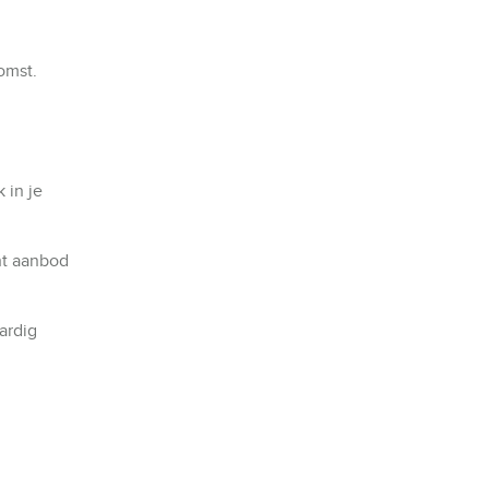
omst.
 in je
ht aanbod
ardig