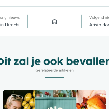
orig nieuws
Volgend n
in Utrecht
Aristo d
Dit zal je ook bevalle
Gerelateerde artikelen
A
r
i