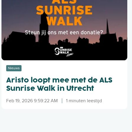
s
t
o
l
o
o
p
t
m
e
Nieuws
e
Aristo loopt mee met de ALS
m
e
Sunrise Walk in Utrecht
t
d
Feb 19, 2026 9:59:22 AM
1 minuten leestijd
e
A
L
S