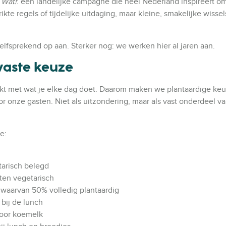
 Wat!
: een landelijke campagne die heel Nederland inspireert o
ikte regels of tijdelijke uitdaging, maar kleine, smakelijke wissel
zelfsprekend op aan. Sterker nog: we werken hier al jaren aan.
 vaste keuze
akt met wat je elke dag doet. Daarom maken we plantaardige ke
r onze gasten. Niet als uitzondering, maar als vast onderdeel v
e:
tarisch belegd
en vegetarisch
 waarvan 50% volledig plantaardig
 bij de lunch
voor koemelk