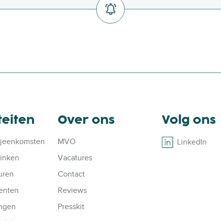
’
n
s
W
a
t
!
teiten
Over ons
Volg ons
ijeenkomsten
MVO
LinkedIn
B
rinken
Vacatures
r
o
uren
Contact
w
enten
Reviews
s
ingen
Presskit
e
o