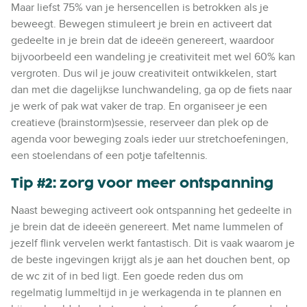
Maar liefst 75% van je hersencellen is betrokken als je
beweegt. Bewegen stimuleert je brein en activeert dat
gedeelte in je brein dat de ideeën genereert, waardoor
bijvoorbeeld een wandeling je creativiteit met wel 60% kan
vergroten. Dus wil je jouw creativiteit ontwikkelen, start
dan met die dagelijkse lunchwandeling, ga op de fiets naar
je werk of pak wat vaker de trap. En organiseer je een
creatieve (brainstorm)sessie, reserveer dan plek op de
agenda voor beweging zoals ieder uur stretchoefeningen,
een stoelendans of een potje tafeltennis.
Tip #2: zorg voor meer ontspanning
Naast beweging activeert ook ontspanning het gedeelte in
je brein dat de ideeën genereert. Met name lummelen of
jezelf flink vervelen werkt fantastisch. Dit is vaak waarom je
de beste ingevingen krijgt als je aan het douchen bent, op
de wc zit of in bed ligt. Een goede reden dus om
regelmatig lummeltijd in je werkagenda in te plannen en