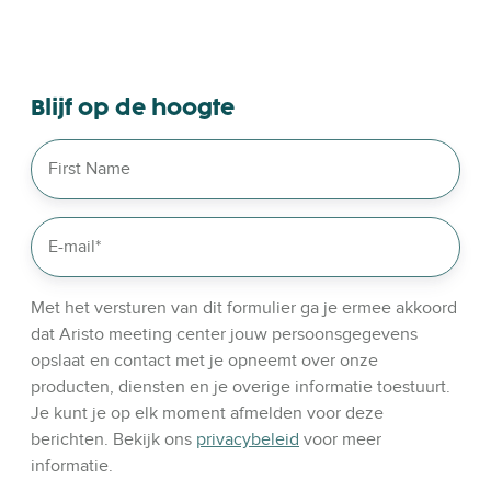
w
s
e
o
Blijf op de hoogte
u
r
l
i
n
k
e
d
Met het versturen van dit formulier ga je ermee akkoord
i
dat Aristo meeting center jouw persoonsgegevens
n
opslaat en contact met je opneemt over onze
producten, diensten en je overige informatie toestuurt.
Je kunt je op elk moment afmelden voor deze
berichten. Bekijk ons
privacybeleid
voor meer
informatie.