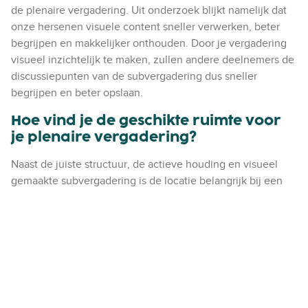
de plenaire vergadering. Uit onderzoek blijkt namelijk dat
onze hersenen visuele content sneller verwerken, beter
begrijpen en makkelijker onthouden. Door je vergadering
visueel inzichtelijk te maken, zullen andere deelnemers de
discussiepunten van de subvergadering dus sneller
begrijpen en beter opslaan.
Hoe vind je de geschikte ruimte voor
je plenaire vergadering?
Naast de juiste structuur, de actieve houding en visueel
gemaakte subvergadering is de locatie belangrijk bij een
plenaire vergadering. Vaak regel je een plenaire
vergaderzaal met enkele subzalen. Kijk goed naar de
doelstelling van de plenaire vergadering bij het bepalen
van de geschikte ruimte. Soms is een grote ruimte waar
kleine vergaderingen gesplitst kunnen worden voldoende.
Het kan ook zo zijn dat er een wens is voor meerdere
creatieve subruimtes, de zogenaamde
break-out rooms
.