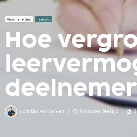
Algemene tips
Training
Hoe vergroo
leervermo
deelnemer
door
Bas van de Ven
8 minuten leestijd
3