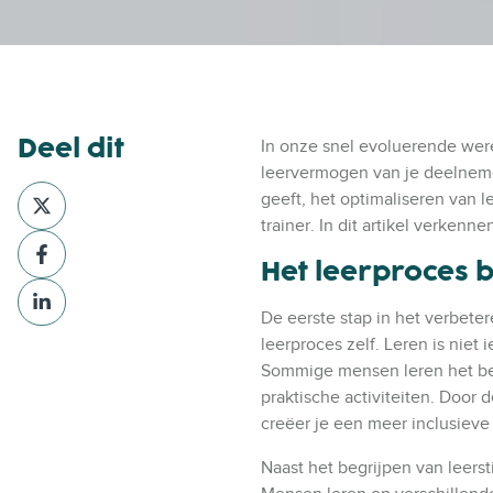
Deel dit
In onze snel evoluerende wer
leervermogen van je deelnemer
D
geeft, het optimaliseren van l
e
trainer. In dit artikel verken
D
e
Het leerproces 
e
l
D
e
v
e
De eerste stap in het verbete
l
i
e
leerproces zelf. Leren is niet 
v
a
l
Sommige mensen leren het bes
i
X
v
praktische activiteiten. Door 
a
i
creëer je een meer inclusieve
F
a
a
Naast het begrijpen van leersti
L
c