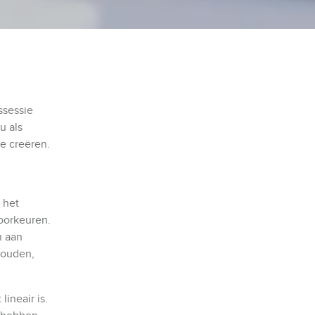
ssessie
u als
te creëren.
 het
voorkeuren.
n aan
 houden,
lineair is.