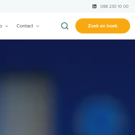
LinkedIn
088 230 10 00
o
Contact