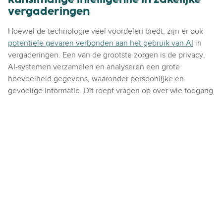
vergaderingen
Hoewel de technologie veel voordelen biedt, zijn er ook
potentiële gevaren verbonden aan het gebruik van AI
in
vergaderingen. Een van de grootste zorgen is de privacy.
AI-systemen verzamelen en analyseren een grote
hoeveelheid gegevens, waaronder persoonlijke en
gevoelige informatie. Dit roept vragen op over wie toegang
heeft tot deze gegevens, hoe ze worden gebruikt en hoe
ze worden beschermd.
Een ander potentieel gevaar is de afhankelijkheid van
technologie. Hoewel AI het leven gemakkelijker kan
maken, kan het ook leiden tot een overmatige
afhankelijkheid van technologie, wat problemen kan
veroorzaken als de technologie faalt of niet beschikbaar is.
Ten slotte is er het
risico op vooringenomenheid en
discriminatie
. AI-systemen leren van de gegevens waarmee