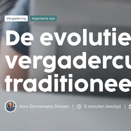
Vergadering
Algemene tips
De evoluti
vergadercu
traditionee
door
Dinnemarie Dresen
5 minuten leestijd