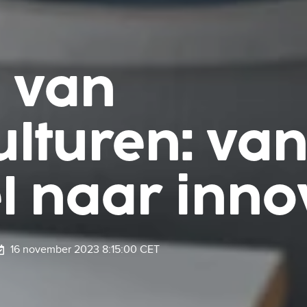
e van
lturen: va
l naar inno
16 november 2023 8:15:00 CET