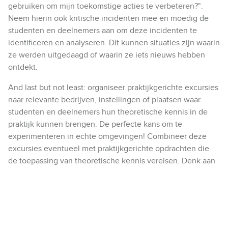
gebruiken om mijn toekomstige acties te verbeteren?".
Neem hierin ook kritische incidenten mee en moedig de
studenten en deelnemers aan om deze incidenten te
identificeren en analyseren. Dit kunnen situaties zijn waarin
ze werden uitgedaagd of waarin ze iets nieuws hebben
ontdekt.
And last but not least: organiseer praktijkgerichte excursies
naar relevante bedrijven, instellingen of plaatsen waar
studenten en deelnemers hun theoretische kennis in de
praktijk kunnen brengen. De perfecte kans om te
experimenteren in echte omgevingen! Combineer deze
excursies eventueel met praktijkgerichte opdrachten die
de toepassing van theoretische kennis vereisen. Denk aan
projecten, casestudies of simulaties. Zorg ervoor dat de
opdrachten uitdagend genoeg zijn om actief denken en
experimenteren te bevorderen.
Uitdagingen overwinnen bij het