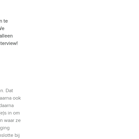
n te
We
alleen
nterview!
n. Dat
daarna ook
 daarna
(e)s in om
en waar ze
iging
slotte bij