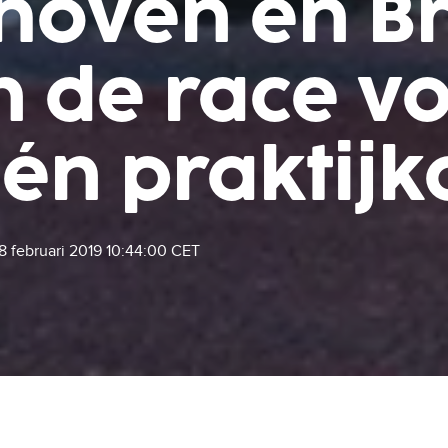
dhoven én B
n de race v
 én praktij
8 februari 2019 10:44:00 CET