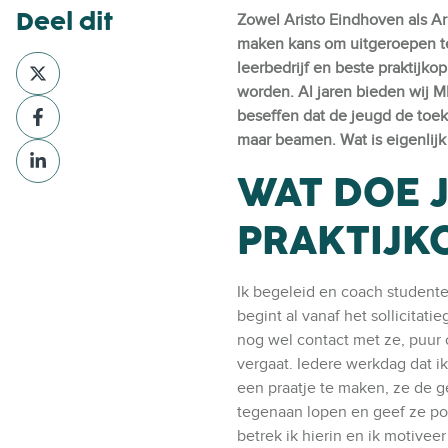
Deel dit
Zowel Aristo Eindhoven als A
maken kans om uitgeroepen te
D
leerbedrijf en beste praktijk
e
worden. Al jaren bieden
wij M
D
e
beseffen dat de jeugd de toeko
e
l
maar beamen. Wat is eigenlijk h
D
e
v
e
WAT DOE J
l
i
e
v
a
l
PRAKTIJK
i
X
v
a
i
F
Ik begeleid en coach student
a
a
begint al vanaf het sollicitat
L
c
nog wel contact met ze, puur 
i
e
vergaat. Iedere werkdag dat ik
n
b
een praatje te maken, ze de g
k
o
tegenaan lopen en geef ze po
e
o
betrek ik hierin en ik motivee
d
k