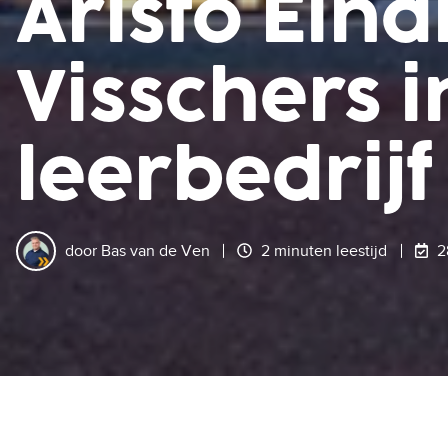
Aristo Ein
Visschers i
leerbedrijf
door
Bas van de Ven
2 minuten leestijd
2