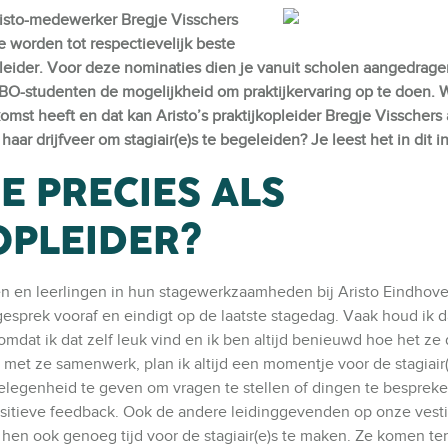
risto-medewerker Bregje Visschers
 worden tot respectievelijk beste
opleider. Voor deze nominaties dien je vanuit scholen aangedrage
BO-studenten de mogelijkheid om praktijkervaring op te doen. 
mst heeft en dat kan Aristo’s praktijkopleider Bregje Visschers 
aar drijfveer om stagiair(e)s te begeleiden? Je leest het in dit i
E PRECIES ALS
OPLEIDER?
en en leerlingen in hun stagewerkzaamheden bij Aristo Eindhove
iegesprek vooraf en eindigt op de laatste stagedag. Vaak houd ik 
omdat ik dat zelf leuk vind en ik ben altijd benieuwd hoe het ze
 met ze samenwerk, plan ik altijd een momentje voor de stagiair
elegenheid te geven om vragen te stellen of dingen te besprek
sitieve feedback. Ook de andere leidinggevenden op onze vest
r hen ook genoeg tijd voor de stagiair(e)s te maken. Ze komen ten