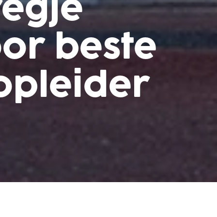
regje
oor beste
kopleider