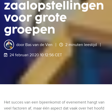
zaalopstellingen
voor grote
groepen
door
Bas van de Ven
2 minuten leestijd
24 februari 2020 10:12:56 CET
Het succes van een bijeenkomst of evenement hangt van
veel factoren af, maar één aspect dat vaak over het hoofd