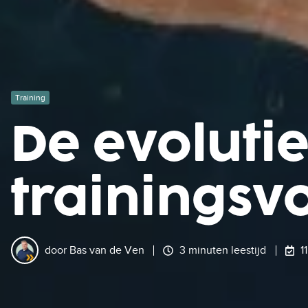
Training
De evolut
trainings
door
Bas van de Ven
3 minuten leestijd
1