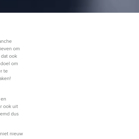
ranche
atieven om
 dat ook
t doel om
r te
aken!
 en
r ook uit
reemd dus
 niet nieuw