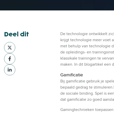
Deel dit
De technologie ontwikkelt zic
krijgt technologie meer voet a
D
met behulp van technologie d
e
de opleidings- en trainingsin
D
e
klassikale trainingen te verv
e
l
maken. In dit blogartikel een
D
e
v
e
l
Gamificatie
i
e
v
Bij gamificatie gebruik je spe
a
l
i
bepaald gedrag te stimuleren.
X
v
a
de sociale binding. Spel is ee
i
F
dat gamificatie zo goed aansla
a
a
Gamingtechnieken toepassen in
L
c