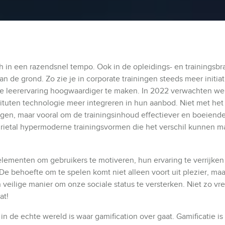
h in een razendsnel tempo. Ook in de opleidings- en trainingsb
an de grond. Zo zie je in corporate trainingen steeds meer initi
e leerervaring hoogwaardiger te maken. In 2022 verwachten we
stituten technologie meer integreren in hun aanbod. Niet met he
angen, maar vooral om de trainingsinhoud effectiever en boeiende
 drietal hypermoderne trainingsvormen die het verschil kunnen m
lelementen om gebruikers te motiveren, hun ervaring te verrijken
De behoefte om te spelen komt niet alleen voort uit plezier, maa
n veilige manier om onze sociale status te versterken. Niet zo v
at!
 de echte wereld is waar gamification over gaat. Gamificatie is