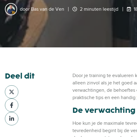
door
Bas van de Ven
2 minuten leestijd
1
Deel dit
Door je training te evalueren 
alleen zinvol als je het goed
D
verwachtingen, de behoeftes en
e
praktische tips en een handig
D
e
De verwachting
e
l
D
e
v
e
Hoe kun je de maximale tevre
l
i
e
tevredenheid begint bij de v
v
a