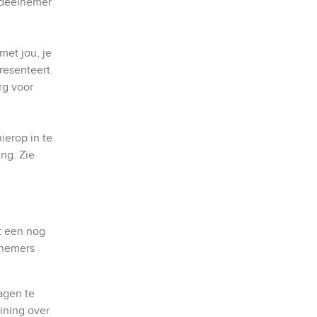
e deelnemer
met jou, je
resenteert.
rg voor
ierop in te
ing. Zie
ot een nog
elnemers
ragen te
aining over