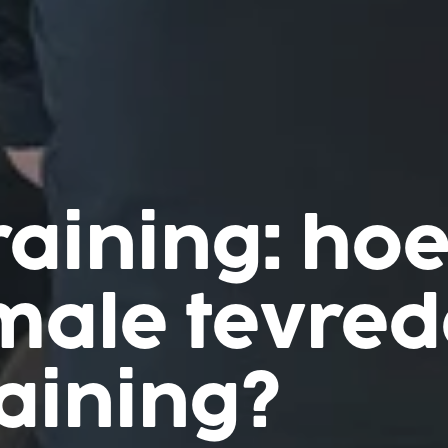
raining: hoe
male tevre
raining?