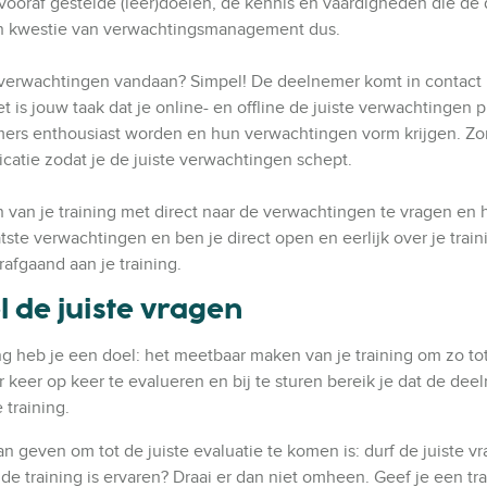
vooraf gestelde (leer)doelen, de kennis en vaardigheden die d
 Een kwestie van verwachtingsmanagement dus.
 verwachtingen vandaan? Simpel! De deelnemer komt in contact 
t is jouw taak dat je online- en offline de juiste verwachtingen p
mers enthousiast worden en hun verwachtingen vorm krijgen. Zo
atie zodat je de juiste verwachtingen schept.
 van je training met direct naar de verwachtingen te vragen en h
ste verwachtingen en ben je direct open en eerlijk over je train
rafgaand aan je training.
el de juiste vragen
ing heb je een doel: het meetbaar maken van je training om zo t
 keer op keer te evalueren en bij te sturen bereik je dat de de
 training.
kan geven om tot de juiste evaluatie te komen is: durf de juiste v
 de training is ervaren? Draai er dan niet omheen. Geef je een tr