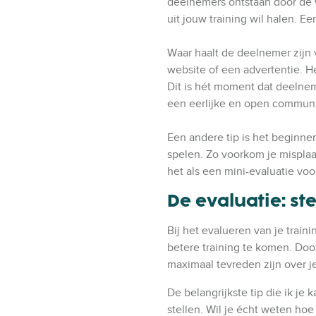
l
deelnemers ontstaan door de 
i
X
v
uit jouw training wil halen.
a
i
F
a
Waar haalt de deelnemer zijn
a
L
website of een advertentie. He
c
i
Dit is hét moment dat deelne
e
n
een eerlijke en open communic
b
k
o
e
Een andere tip is het beginnen
o
d
spelen. Zo voorkom je misplaat
k
I
het als een mini-evaluatie voo
n
De evaluatie: st
Bij het evalueren van je train
betere training te komen. Door
maximaal tevreden zijn over je
De belangrijkste tip die ik je 
stellen. Wil je écht weten hoe