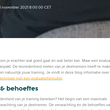
8 november 2021 8:00:00 CET
kom je erachter wat goed gaat én wat beter kan. Maar een evaluat
 aanpakt. De tevredenheid meten van je deelnemers heeft te ma
 natuurlijk jouw training. Je vindt in deze blog informatie over
template met een evaluatieformulier
.
 & behoeftes
denheid van je training bereiken? Het begin van een maximale
erwachting van je deelnemer. De verwachting én de behoeftes va