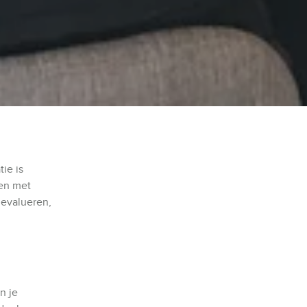
ie is
ken met
 evalueren,
n je