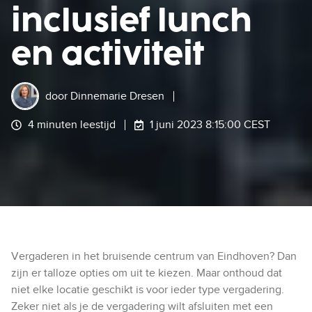
inclusief lunch
en activiteit
door
Dinnemarie Dresen
4 minuten leestijd
1 juni 2023 8:15:00 CEST
Vergaderen in het bruisende centrum van Eindhoven? Dan
zijn er talloze opties om uit te kiezen. Maar onthoud dat
niet elke locatie geschikt is voor ieder type vergadering.
Zeker niet als je de vergadering wilt afsluiten met een