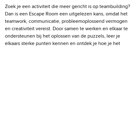
Zoek je een activiteit die meer gericht is op teambuilding?
Dan is een Escape Room een uitgelezen kans, omdat het
teamwork, communicatie, probleemoplossend vermogen
en creativiteit vereist. Door samen te werken en elkaar te
ondersteunen bij het oplossen van de puzzels, leer je
elkaars sterke punten kennen en ontdek je hoe je het
beste kunt samenwerken om een gemeenschappelijk doel
te bereiken. Het deelnemen aan Escape Room kan op
verschillende plekken in Eindhoven, dus keuze genoeg!
Of wat dacht je van een cocktailworkshop? Plezier,
interactiviteit en teambuilding zorgen hierbij voor de juiste
mix voor een geslaagd uitje. Maak je eigen Mojito of Pina
Colada onder begeleiding van een professionele
bartender. Gegarandeerd een leuke activiteit die smaakt
naar meer!
Ook voor een avondje uit, heeft Eindhoven tal van opties.
Er zijn vele bars en clubs in het centrum van de stad waar