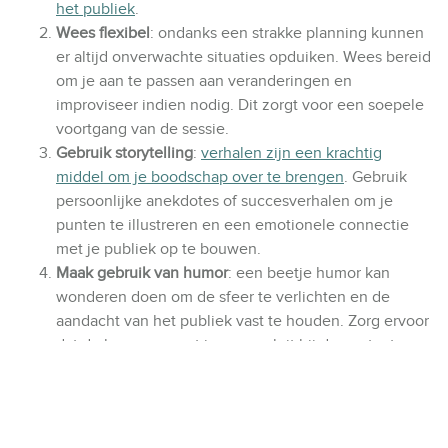
het publiek
.
Wees flexibel
: ondanks een strakke planning kunnen
er altijd onverwachte situaties opduiken. Wees bereid
om je aan te passen aan veranderingen en
improviseer indien nodig. Dit zorgt voor een soepele
voortgang van de sessie.
Gebruik storytelling
:
verhalen zijn een krachtig
middel om je boodschap over te brengen
. Gebruik
persoonlijke anekdotes of succesverhalen om je
punten te illustreren en een emotionele connectie
met je publiek op te bouwen.
Maak gebruik van humor
: een beetje humor kan
wonderen doen om de sfeer te verlichten en de
aandacht van het publiek vast te houden. Zorg ervoor
dat de humor gepast is en aansluit bij de context van
de sessie.
Door deze tips te volgen, ben je in staat om een plenaire
sessie te leiden die niet alleen informatief is, maar ook