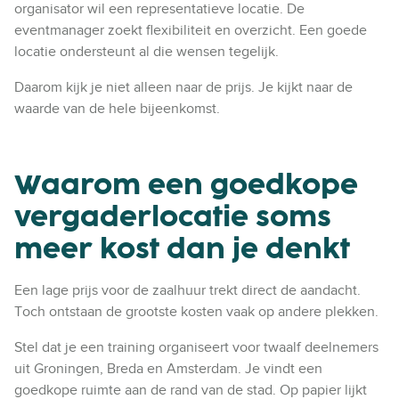
d
organisator wil een representatieve locatie. De
e
eventmanager zoekt flexibiliteit en overzicht. Een goede
n
locatie ondersteunt al die wensen tegelijk.
b
Daarom kijk je niet alleen naar de prijs. Je kijkt naar de
i
waarde van de hele bijeenkomst.
j
A
r
i
Waarom een goedkope
s
vergaderlocatie soms
t
o
meer kost dan je denkt
m
e
Een lage prijs voor de zaalhuur trekt direct de aandacht.
e
Toch ontstaan de grootste kosten vaak op andere plekken.
t
i
Stel dat je een training organiseert voor twaalf deelnemers
n
uit Groningen, Breda en Amsterdam. Je vindt een
g
goedkope ruimte aan de rand van de stad. Op papier lijkt