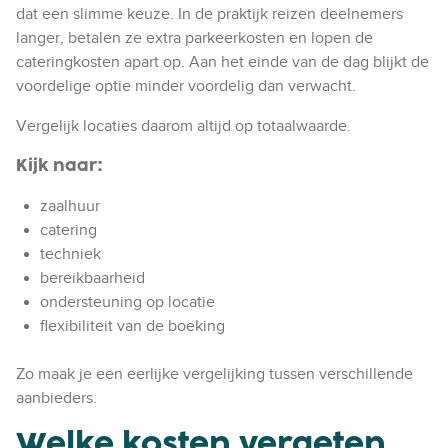
c
dat een slimme keuze. In de praktijk reizen deelnemers
e
langer, betalen ze extra parkeerkosten en lopen de
n
cateringkosten apart op. Aan het einde van de dag blijkt de
t
voordelige optie minder voordelig dan verwacht.
e
Vergelijk locaties daarom altijd op totaalwaarde.
r
Kijk naar:
zaalhuur
catering
techniek
bereikbaarheid
ondersteuning op locatie
flexibiliteit van de boeking
Zo maak je een eerlijke vergelijking tussen verschillende
aanbieders.
Welke kosten vergeten