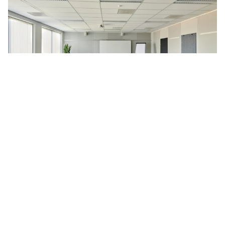
Kring van stoelen
Deze vergaderopstelling is geliefd onder de bijeenkomsten
waarbij veel interactie vereist is. Deze kring van stoelen
wordt vooral veel gebruikt bij workshops of cursussen met
een persoonlijk onderwerp, maar is ook heel goed in te
zetten voor een
brainstormsessie
of
meeting kick-off
.