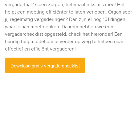
vergadertaal? Geen zorgen, helemaal niks mis mee! Het
helpt een meeting efficiënter te laten verlopen. Organiseer
jij regelmatig vergaderingen? Dan zijn er nog 101 dingen
waar je aan moet denken. Daarom hebben we een
vergaderchecklist opgesteld, check het hieronder! Een
handig hulpmiddel om je verder op weg te helpen naar
effectief en efficiënt vergaderen!
Download gratis vergaderchecklist
Deel dit
D
D
D
e
e
e
e
e
e
l
l
l