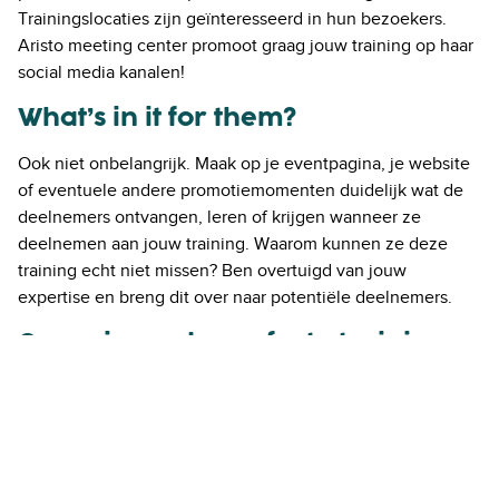
Trainingslocaties zijn geïnteresseerd in hun bezoekers.
Aristo meeting center promoot graag jouw training op haar
social media kanalen!
What’s in it for them?
Ook niet onbelangrijk. Maak op je eventpagina, je website
of eventuele andere promotiemomenten duidelijk wat de
deelnemers ontvangen, leren of krijgen wanneer ze
deelnemen aan jouw training. Waarom kunnen ze deze
training echt niet missen? Ben overtuigd van jouw
expertise en breng dit over naar potentiële deelnemers.
Organiseer de perfecte training
Het promoten van je training is een ding. Het organiseren
van een training vergt veel voorbereiding en kennis over je
deelnemers en de geschikte trainingslocatie. Ben je
benieuwd of je aan alles hebt gedacht?
Download
hieronder onze trainingschecklist en organiseer keer op