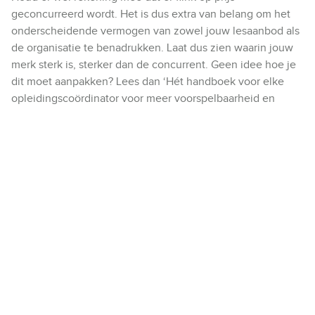
geconcurreerd wordt. Het is dus extra van belang om het
onderscheidende vermogen van zowel jouw lesaanbod als
de organisatie te benadrukken. Laat dus zien waarin jouw
merk sterk is, sterker dan de concurrent. Geen idee hoe je
dit moet aanpakken? Lees dan
‘Hét handboek voor elke
opleidingscoördinator voor meer voorspelbaarheid en
flexibiliteit’.
Blijf top-of-mind bij klanten
Misschien is dit nog wel de belangrijkste tip: blijf zichtbaar
voor je klanten! Laat ze vooral niet los nadat ze een
opleiding of training gevolgd hebben. Zet een
professionele en gedegen retentiecampagne op en blijf ze
bijvoorbeeld via e-mails en andere content informeren en
inspireren met waardevolle content gericht op hun
interesses. Als je top-of-mind blijft bij je klanten, zijn ze
eerder geneigd om weer bij jouw organisatie te boeken.