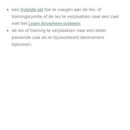
een
hybride set
toe te voegen aan de les- of
trainingsruimte of de les te verplaatsen naar een zaal
met het
Learn Anywhere-systeem
;
de les of training te verplaatsen naar een beter
passende zaal als er bijvoorbeeld deelnemers
bijkomen;
de les of training om te zetten naar een van de
andere
locaties in het land
;
je reservering gratis te wijzigen of
annuleren
als er
minder deelnemers komen dan verwacht of er extra
ruimtes bij moeten als de docent of trainer besluit te
werken met break-out sessies
.
Een duurzame samenwerking met een flexibele locatie
helpt jou om de planning van je opleiding zeker te stellen
en onaangename verrassingen te voorkomen. Dat geeft
extra zekerheid!
Maak kennis met Aristo meeting center