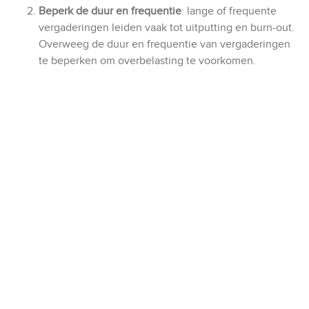
Beperk de duur en frequentie
: lange of frequente
vergaderingen leiden vaak tot uitputting en burn-out.
Overweeg de duur en frequentie van vergaderingen
te beperken om overbelasting te voorkomen.
Kies de juiste locatie
: de locatie van een vergadering
heeft een grote invloed op het welzijn van
deelnemers. Kies een vergaderruimte met voldoende
daglicht, frisse lucht en comfortabele stoelen om
fysiek ongemak te minimaliseren. Nog beter is het om
een
externe vergaderlocatie
te boeken, zodat
iedereen weg is uit de waan van de dag en maximaal
ontzorgd wordt.
Moedig actieve deelname aan
: door medewerkers
aan te moedigen actief deel te nemen en hun
mening te geven, creëren we een meer
inclusieve en
ondersteunende vergaderomgeving
.
Bouw pauzes in
: regelmatige pauzes tijdens langere
vergaderingen helpen om de concentratie en energie
op peil te houden. Gebruik deze pauzes voor lichte