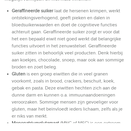
Geraffineerde suiker
laat de hersenen krimpen, werkt
ontstekingsverhogend, geeft pieken en dalen in
bloedsuikerwaarden en doet de cognitieve functies
achteruit gaan. Geraffineerde suiker zorgt er voor dat
het een bepaald eiwit niet goed werkt dat belangrijke
functies uitvoert in het zenuwstelsel. Geraffineerde
suiker zitten in behoorlijk veel producten. Denk hierbij
aan koekjes, chocolade, snoep, maar ook aan sommige
broden en zoet beleg.
Gluten
is een groep eiwitten die in veel granen
voorkomt, zoals in brood, crackers, beschuit, koek,
gebak en pasta. Deze eiwitten hechten zich aan de
dunne darm en kunnen o.a. immuunaandoeningen
veroorzaken. Sommige mensen zijn gevoeliger voor
gluten, maar het beïnvloedt ieders lichaam, zelfs als je
er niks van merkt.
Mononatriumglutamaat
(MNG of MSG) is een extreem
geconcentreerd zout en bevindt zich in bijna alle