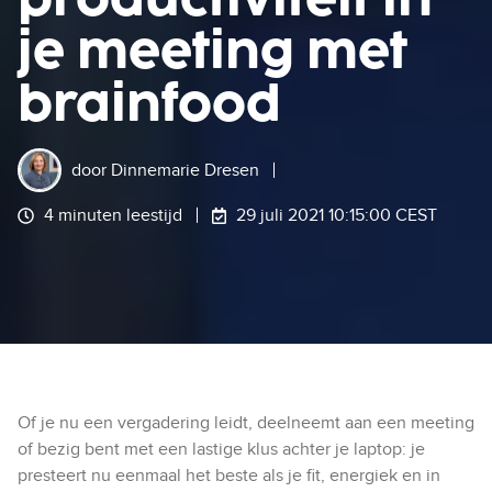
je meeting met
brainfood
door
Dinnemarie Dresen
4 minuten leestijd
29 juli 2021 10:15:00 CEST
Of je nu een vergadering leidt, deelneemt aan een meeting
of bezig bent met een lastige klus achter je laptop: je
presteert nu eenmaal het beste als je fit, energiek en in