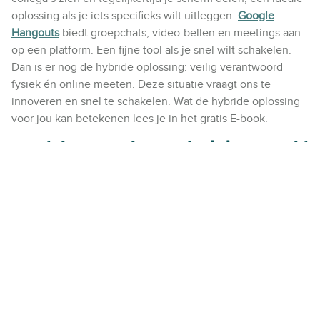
oplossing als je iets specifieks wilt uitleggen.
Google
Hangouts
biedt groepchats, video-bellen en meetings aan
op een platform. Een fijne tool als je snel wilt schakelen.
Dan is er nog de hybride oplossing: veilig verantwoord
fysiek én online meeten. Deze situatie vraagt ons te
innoveren en snel te schakelen. Wat de hybride oplossing
voor jou kan betekenen lees je in het gratis E-book.
Komt de vergader- en trainingsmarkt
hier bovenop?
Hier kan ik kort over zijn: Ja! De externe vergader- en
trainingslocaties kunnen deze maand geen ruimtes
faciliteren. Door flexibel om te gaan met annuleringen
houden externe locaties de klanten tevreden en komen ze
na de Corona maatregelen gegarandeerd terug. De
inspirerende plek, volledige verzorgde catering, het
meedenken, de mogelijkheden en de flexibiliteit van een
externe locatie zijn on-ver-vangbaar! Het is nu een zware