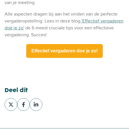
van je meeting.
Alle aspecten dragen bij aan het vinden van de perfecte
vergaderopstelling. Lees in deze blog
'Effectief vergaderen
doe je zo'
de 6 meest cruciale tips voor een effectieve
vergadering. Succes!
Effectief vergaderen doe je zo!
Deel dit
D
D
D
e
e
e
e
e
e
l
l
l